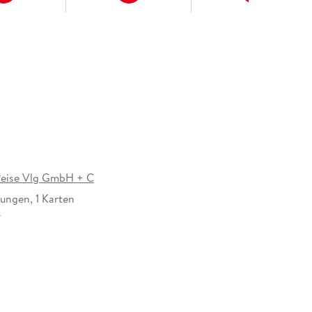
eise Vlg GmbH + C
ungen, 1 Karten
14 mm
01579