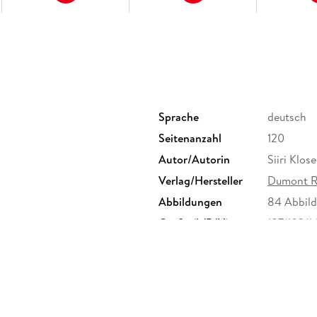
15 Direktkapitel
Dresdner Museumslandschaft
Dresden hat Landschaft!
Pause einfach mal abschalten
In fremden Betten
Sprache
deutsch
Satt & glücklich
Seitenanzahl
120
Stöbern & entdecken
Autor/Autorin
Siiri Klose
Wenn die Nacht beginnt
Verlag/Hersteller
Dumont R
Hin & weg
Abbildungen
84 Abbild
O-Ton Dresden
Größe (L/B/H)
187/103/
Kennen Sie die?
ISBN
97836160
G, Marco Polo Str. 1, 73760
e.de