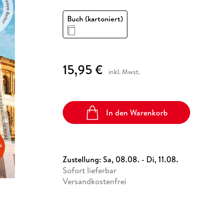
Fremdsprachige Bücher
n Lernhilfen
 Jugendbücher
eiber
Hörbuch Downloads im Bundle
cher
 Vergleich
 Puzzlezubehör
Lernen
New Adult
STABILO
Taschenbücher
Buch (kartoniert)
hilfen
hriller
 Backen
er
lender
Ratgeber
op
hriller
Romance
Sachbücher
15,95 €
precher:innen
inkl. Mwst.
Science Fiction
Fremdsprachige Bücher
In den Warenkorb
Zustellung:
Sa, 08.08. - Di, 11.08.
Sofort lieferbar
Versandkostenfrei