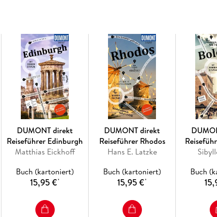
In eigenen Kapiteln erfahren Sie, wo es sich in
werden, wohin die Dresdner zum Stöbern und 
Nacht beginnt.
Mit den Übersichtskarten, genauen Stadtteil
Sie sich nach Lust und Laune durch die Stadt t
Inhaltsverzeichnis
DUMONT direkt
DUMONT direkt
DUMON
Das Beste zu Beginn
Reiseführer Edinburgh
Reiseführer Rhodos
Reisefüh
Das ist Dresden
Matthias Eickhoff
Hans E. Latzke
Sibyl
Dresden in Zahlen
Buch (kartoniert)
Buch (kartoniert)
Buch (k
Was ist wo?
15,95 €
15,95 €
15,
*
*
Augenblicke.
Ihr Dresden-Kompass