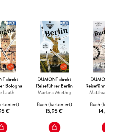
 fremden Betten gut schläft, wo Sie glücklich satt
Entdecken gehen und wohin es sie zieht, wenn die
plänen und dem separaten großen Cityplan können
reiben lassen.
T direkt
DUMONT direkt
DUMONT direkt
rer Bologna
Reiseführer Berlin
Reiseführer Budapest
le Lauth
Martina Miethig
Matthias Eickhoff
artoniert)
Buch (kartoniert)
Buch (kartoniert)
95 €
15,95 €
14,95 €
*
*
*