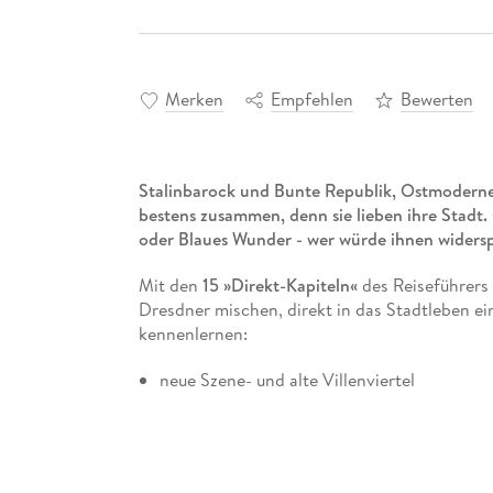
Merken
Empfehlen
Bewerten
Stalinbarock und Bunte Republik, Ostmoderne
bestens zusammen, denn sie lieben ihre Stadt
oder Blaues Wunder - wer würde ihnen widers
Mit den
15 »Direkt-Kapiteln«
des Reiseführers 
Dresdner mischen, direkt in das Stadtleben e
kennenlernen:
neue Szene- und alte Villenviertel
den Großen Garten und die Elbschlösser
die Gartenstadt Hellerau und die Sommerres
Besenwirtschaften und Himmelsleitern