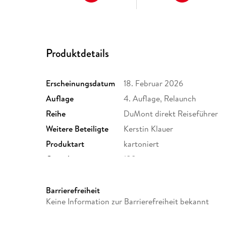
Produktdetails
Erscheinungsdatum
18. Februar 2026
Auflage
4. Auflage, Relaunch
Reihe
DuMont direkt Reiseführer
Weitere Beteiligte
Kerstin Klauer
Produktart
kartoniert
Gewicht
188 g
Sonstiges
Klappenbroschur
Herstelleradresse
MAIRDUMONT GmbH und Co.K
Barrierefreiheit
Ostfildern, info@dumontreis
Keine Information zur Barrierefreiheit bekannt