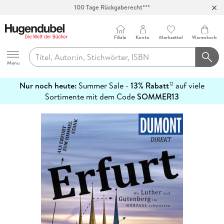
100 Tage Rückgaberecht***
Abholung in über 100 Filialen
Filiale
Konto
Merkzettel
Warenkorb
Hugendubel
Menu
Nur noch heute:
Summer Sale -
13% Rabatt
auf viele
12
mehr
Sortimente mit dem Code
SOMMER13
erfahren