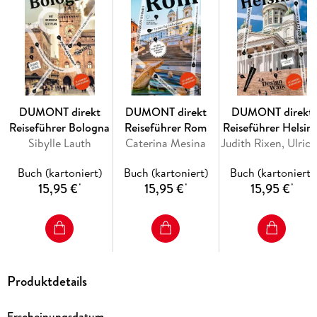
Erfurter zum Stöbern und Entdecken gehen und wohin es sie
zieht, wenn die Nacht beginnt.
Mit den Übersichtskarten, genauen Stadtteilplänen und dem
separaten großen Cityplan können Sie sich nach Lust und
Laune durch Erfurt treiben lassen.
DUMONT direkt
DUMONT direkt
DUMONT direkt
Inhaltsverzeichnis
Reiseführer Bologna
Reiseführer Rom
Reiseführer Helsink
Das Beste zu Beginn
Sibylle Lauth
Caterina Mesina
Judith Rixen, Ulrich Qu
Das ist Erfurt
Buch (kartoniert)
Buch (kartoniert)
Buch (kartoniert)
15,95 €
15,95 €
15,95 €
Erfurt in Zahlen
*
*
*
Was ist wo?
Augenblicke
Ihr Erfurt-Kompass: 15 Direktkapitel
Erfurter Museumslandschaft
Produktdetails
Aussichtsreich! Erfurt von oben
Erscheinungsdatum