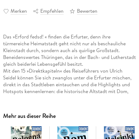
Merken
Empfehlen
Bewerten
Das »Erford fedsd! « finden die Erfurter, denn ihre
türmereiche Heimatstadt geht nicht nur als beschauliche
Kleinstadt durch, sondern auch als quirlige Großstadt.
Beneidenswertes Thüringen, das in der Bach- und Lutherstadt
gleich beiderlei Lebensgefühl besitzt.
Mit den 15 »Direktkapiteln« des Reiseführers von Ulrich
Seidel können Sie sich zwanglos unter die Erfurter mischen,
direkt in das Stadtleben eintauchen und die Highlights und
Hotspots kennenlernen: die historische Altstadt mit Dom,
Severikirche und Krämerbrücke, den herausgeputzten
Fischmarkt mit Rathaus und Renaissancebauten, das jüdische
Viertel mit der Alten Synagoge, spannende Museen und
Mehr aus dieser Reihe
»Biereigenhöfe« mit Braurecht.
In eigenen Kapiteln erfahren Sie, wo es sich in fremden
Betten gut schläft, wo Sie glücklich satt werden, wohin die