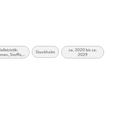
cherheit@ullstein.de
elletristik:
ca. 2020 bis ca.
Stockholm
men, Stoffe,
2029
e: Tod, Trauer,
Verlust