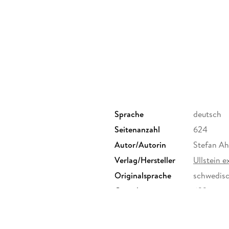
Sprache
deutsch
Seitenanzahl
624
Autor/Autorin
Stefan A
Verlag/Hersteller
Ullstein e
Originalsprache
schwedis
Gewicht
622 g
Sonstiges
Großforma
Herstelleradresse
Ullstein B