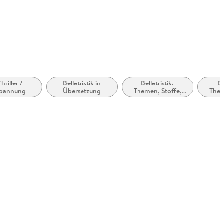
produktsi
Thriller /
Belletristik in
Belletristik:
B
pannung
Übersetzung
Themen, Stoffe,
The
Motive: Umwelt /
Motiv
Natur