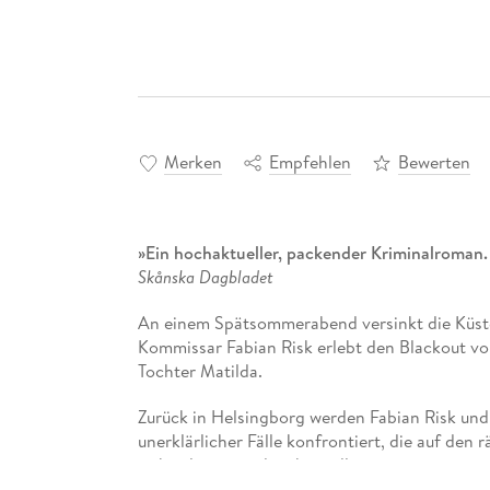
Merken
Empfehlen
Bewerten
»Ein hochaktueller, packender Kriminalroman.
Skånska Dagbladet
An einem Spätsommerabend versinkt die Küste 
Kommissar Fabian Risk erlebt den Blackout v
Tochter Matilda.
Zurück in Helsingborg werden Fabian Risk und 
unerklärlicher Fälle konfrontiert, die auf den 
sich seltsam, und nichts will zusammenpassen.