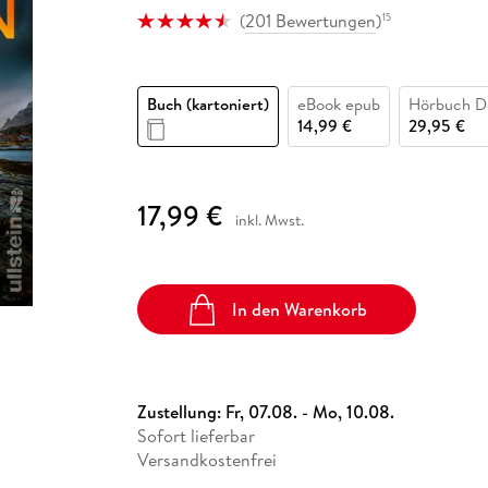
Fremdsprachige Bücher
n Lernhilfen
 Jugendbücher
eiber
Hörbuch Downloads im Bundle
(
201 Bewertungen
)
15
cher
 Vergleich
 Puzzlezubehör
Lernen
New Adult
STABILO
Taschenbücher
hilfen
hriller
 Backen
er
lender
Ratgeber
op
hriller
Romance
Buch (kartoniert)
eBook epub
Hörbuch D
14,99 €
29,95 €
Sachbücher
precher:innen
Science Fiction
Fremdsprachige Bücher
17,99 €
inkl. Mwst.
In den Warenkorb
Zustellung:
Fr, 07.08. - Mo, 10.08.
Sofort lieferbar
Versandkostenfrei