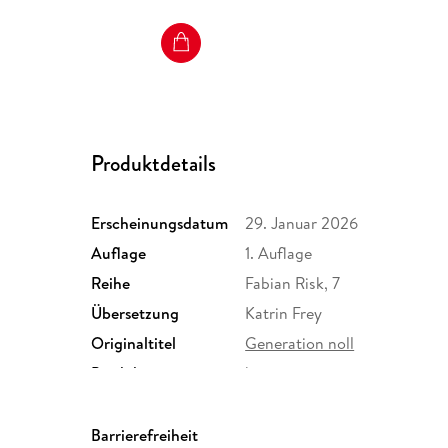
Produktdetails
Erscheinungsdatum
29. Januar 2026
Auflage
1. Auflage
Reihe
Fabian Risk, 7
Übersetzung
Katrin Frey
Originaltitel
Generation noll
Produktart
kartoniert
Größe (L/B/H)
204/136/52 mm
ISBN
9783864932410
Barrierefreiheit