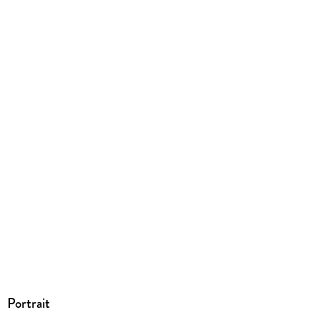
Größe (L/B/H)
205/137/12 mm
ISBN
9783837524048
Portrait