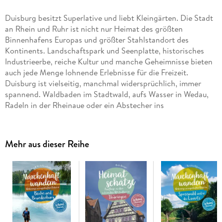
Duisburg besitzt Superlative und liebt Kleingärten. Die Stadt
an Rhein und Ruhr ist nicht nur Heimat des größten
Binnenhafens Europas und größter Stahlstandort des
Kontinents. Landschaftspark und Seenplatte, historisches
Industrieerbe, reiche Kultur und manche Geheimnisse bieten
auch jede Menge lohnende Erlebnisse für die Freizeit.
Duisburg ist vielseitig, manchmal widersprüchlich, immer
spannend. Waldbaden im Stadtwald, aufs Wasser in Wedau,
Radeln in der Rheinaue oder ein Abstecher ins
mittelalterliche Duisburg Natur, Geschichte und echte
Abenteuer warten überall. Dieses Buch weist den Weg zu
kleinen Oasen und großen Rekorden: Vom letzten
Mehr aus dieser Reihe
Raddampfer über einen der schönsten Parks der Welt bis zur
besten Currywurst