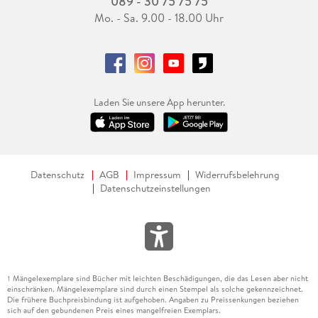
089 - 30 75 75 75
Mo. - Sa. 9.00 - 18.00 Uhr
Laden Sie unsere App herunter.
Datenschutz
AGB
Impressum
Widerrufsbelehrung
Datenschutzeinstellungen
Mängelexemplare sind Bücher mit leichten Beschädigungen, die das Lesen aber nicht
1
einschränken. Mängelexemplare sind durch einen Stempel als solche gekennzeichnet.
Die frühere Buchpreisbindung ist aufgehoben. Angaben zu Preissenkungen beziehen
sich auf den gebundenen Preis eines mangelfreien Exemplars.