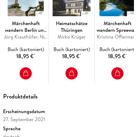
Märchenhaft
Heimatschätze
Märchenhaft
wandern Berlin und
Thüringen
wandern Spreewal
Brandenburg
Jörg Krauthöfer, Nicole Krauthöfer
Mirko Krüger
Kristina Offerman
und Lausitz
Buch (kartoniert)
Buch (kartoniert)
Buch (kartoniert)
18,95 €
18,95 €
18,95 €
*
*
*
Produktdetails
Erscheinungsdatum
27. September 2021
Sprache
deutsch