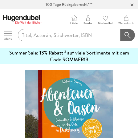
100 Tage Rückgaberecht***
Abholung in über 100 Filialen
Filiale
Konto
Merkzettel
Warenkorb
Hugendubel
Menu
Summer Sale:
13% Rabatt
auf viele Sortimente mit dem
12
mehr
Code
SOMMER13
erfahren