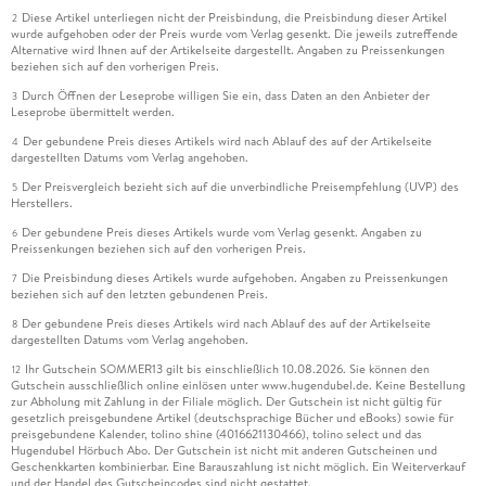
Diese Artikel unterliegen nicht der Preisbindung, die Preisbindung dieser Artikel
2
wurde aufgehoben oder der Preis wurde vom Verlag gesenkt. Die jeweils zutreffende
Alternative wird Ihnen auf der Artikelseite dargestellt. Angaben zu Preissenkungen
beziehen sich auf den vorherigen Preis.
Durch Öffnen der Leseprobe willigen Sie ein, dass Daten an den Anbieter der
3
Leseprobe übermittelt werden.
Der gebundene Preis dieses Artikels wird nach Ablauf des auf der Artikelseite
4
dargestellten Datums vom Verlag angehoben.
Der Preisvergleich bezieht sich auf die unverbindliche Preisempfehlung (UVP) des
5
Herstellers.
Der gebundene Preis dieses Artikels wurde vom Verlag gesenkt. Angaben zu
6
Preissenkungen beziehen sich auf den vorherigen Preis.
Die Preisbindung dieses Artikels wurde aufgehoben. Angaben zu Preissenkungen
7
beziehen sich auf den letzten gebundenen Preis.
Der gebundene Preis dieses Artikels wird nach Ablauf des auf der Artikelseite
8
dargestellten Datums vom Verlag angehoben.
Ihr Gutschein SOMMER13 gilt bis einschließlich 10.08.2026. Sie können den
12
Gutschein ausschließlich online einlösen unter www.hugendubel.de. Keine Bestellung
zur Abholung mit Zahlung in der Filiale möglich. Der Gutschein ist nicht gültig für
gesetzlich preisgebundene Artikel (deutschsprachige Bücher und eBooks) sowie für
preisgebundene Kalender, tolino shine (4016621130466), tolino select und das
Hugendubel Hörbuch Abo. Der Gutschein ist nicht mit anderen Gutscheinen und
Geschenkkarten kombinierbar. Eine Barauszahlung ist nicht möglich. Ein Weiterverkauf
und der Handel des Gutscheincodes sind nicht gestattet.