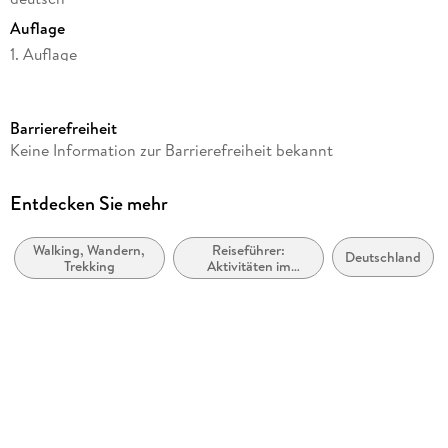
Auflage
1. Auflage
Seitenanzahl
144
Barrierefreiheit
Reihe
Keine Information zur Barrierefreiheit bekannt
Schönes NRW
Autor/Autorin
Entdecken Sie mehr
Stefanie Bisping
Walking, Wandern,
Reiseführer:
Verlag/Hersteller
Deutschland
Trekking
Aktivitäten im
Klartext Verlag
Urlaub / Aktiv-
Urlaub
Produktart
kartoniert
Abbildungen
zahlreiche farbige Abbildungen
Gewicht
324 g