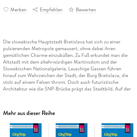
Merken
Empfehlen
Bewerten
Die slowakische Hauptstadt Bratislava hat sich zu einer
pulsierenden Metropole gemausert, ohne dabei ihren
gemütlichen Charme einzubüßen. Zu Fuß erkundet man die
Altstadt mit dem altehrwürdigen Martinsdom und der
Slowakischen Nationalgalerie. Lauschige Gassen führen
hinauf zum Wahrzeichen der Stadt, der Burg Bratislava, die
stolz auf einem Felsen thront. Doch auch futuristische
Architektur wie die SNP-Brücke prägt das Stadtbild. Auf der
Promenade tobt das urbane Leben und in Gaststuben werden
Spezialitäten wie Lokse, Bier und Ribiselwein serviert. Das
nahe Naturschutzgebiet der Kleinen Karpaten bietet
Mehr aus dieser Reihe
Erholung vom Trubel. Ein Ausflug zum Schloss Hof im
österreichischen Grenzgebiet rundet die Reise ab.
Dieser aktuelle Reiseführer Bratislava ist der ideale Begleiter,