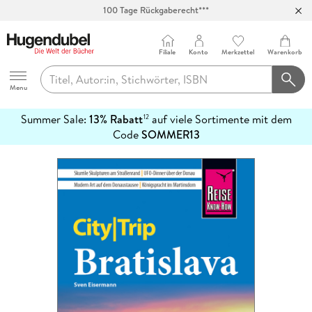
100 Tage Rückgaberecht***
Abholung in über 100 Filialen
Filiale
Konto
Merkzettel
Warenkorb
Hugendubel
Menu
Summer Sale:
13% Rabatt
auf viele Sortimente mit dem
12
mehr
Code
SOMMER13
erfahren