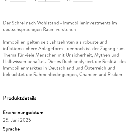
Der Schrei nach Wohlstand - Immobilieninvestments im
deutschsprachigen Raum verstehen
Immobilien gelten seit Jahrzehnten als robuste und
inflationssichere Anlageform - dennoch ist der Zugang zum
Thema für viele Menschen mit Unsicherheit, Mythen und
Halbwissen behaftet. Dieses Buch analysiert die Realität des
Immobilienmarktes in Deutschland und Österreich und
beleuchtet die Rahmenbedingungen, Chancen und Risiken
für Privatanleger.
Autor Tom Urbanek greift auf seine langjährige Erfahrung als
Produktdetails
Investor zurück und verbindet fundierte Marktanalyse mit
Fallbeispielen, um wirtschaftliche und politische
Erscheinungsdatum
Entwicklungen einzuordnen. Leser erhalten keine Anleitung
im klassischen Sinne, sondern ein tiefgehendes Verständnis
25. Juni 2025
darüber, wie Immobilien als Kapitalanlage funktionieren - wer
Sprache
davon profitiert, welche systemischen Hürden bestehen und