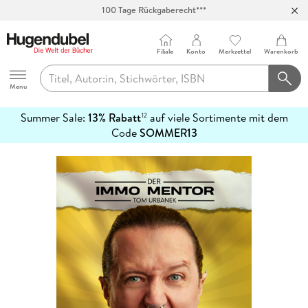
100 Tage Rückgaberecht***
Abholung in über 100 Filialen
Filiale
Konto
Merkzettel
Warenkorb
Hugendubel
Menu
Summer Sale:
13% Rabatt
auf viele Sortimente mit dem
12
mehr
Code
SOMMER13
erfahren