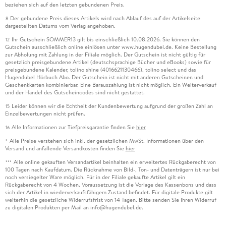
beziehen sich auf den letzten gebundenen Preis.
Der gebundene Preis dieses Artikels wird nach Ablauf des auf der Artikelseite
8
dargestellten Datums vom Verlag angehoben.
Ihr Gutschein SOMMER13 gilt bis einschließlich 10.08.2026. Sie können den
12
Gutschein ausschließlich online einlösen unter www.hugendubel.de. Keine Bestellung
zur Abholung mit Zahlung in der Filiale möglich. Der Gutschein ist nicht gültig für
gesetzlich preisgebundene Artikel (deutschsprachige Bücher und eBooks) sowie für
preisgebundene Kalender, tolino shine (4016621130466), tolino select und das
Hugendubel Hörbuch Abo. Der Gutschein ist nicht mit anderen Gutscheinen und
Geschenkkarten kombinierbar. Eine Barauszahlung ist nicht möglich. Ein Weiterverkauf
und der Handel des Gutscheincodes sind nicht gestattet.
Leider können wir die Echtheit der Kundenbewertung aufgrund der großen Zahl an
15
Einzelbewertungen nicht prüfen.
Alle Informationen zur Tiefpreisgarantie finden Sie
hier
16
Alle Preise verstehen sich inkl. der gesetzlichen MwSt. Informationen über den
*
Versand und anfallende Versandkosten finden Sie
hier
Alle online gekauften Versandartikel beinhalten ein erweitertes Rückgaberecht von
***
100 Tagen nach Kaufdatum. Die Rücknahme von Bild-, Ton- und Datenträgern ist nur bei
noch versiegelter Ware möglich. Für in der Filiale gekaufte Artikel gilt ein
Rückgaberecht von 4 Wochen. Voraussetzung ist die Vorlage des Kassenbons und dass
sich der Artikel in wiederverkaufsfähigem Zustand befindet. Für digitale Produkte gilt
weiterhin die gesetzliche Widerrufsfrist von 14 Tagen. Bitte senden Sie Ihren Widerruf
zu digitalen Produkten per Mail an info@hugendubel.de.