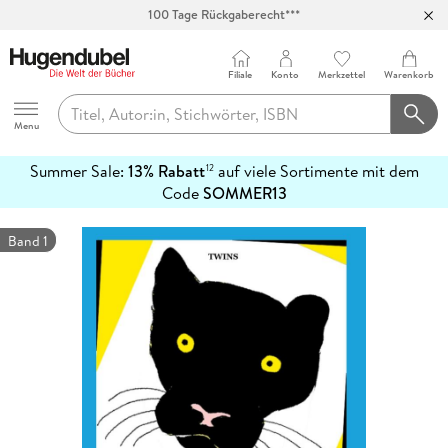
100 Tage Rückgaberecht***
Abholung in über 100 Filialen
Filiale
Konto
Merkzettel
Warenkorb
Hugendubel
Menu
Summer Sale:
13% Rabatt
auf viele Sortimente mit dem
12
mehr
Code
SOMMER13
erfahren
Band 1