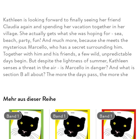
Kathleen is looking forward to finally seeing her friend
Claudia again and spending her vacation together in her
village. She actually gets what she was hoping for - sea,
beach, party, fun! And much more, because she meets the
mysterious Marcello, who has a secret surrounding him.
Together with him and his friends, a few wild, unpredictable
days begin. But despite the lightness of summer, Kathleen
senses a threat in the air - is Marcello in danger? And what is
section B all about? The more the days pass, the more she
learns about the lives of the people in the village. And not
everything that seemed to be fine at first remains so.
Marcello and Kathleen grow closer and a passionate love
Mehr aus dieser Reihe
flares up between them. But is their love strong enough to
make up for the differences between them and can she
accept him for who he is?
Band 1
Band 1
Band 1
Volume 2 Marcello: Both Marcello and Gregory try to win
Kathleen over, who will she choose? And can she accept