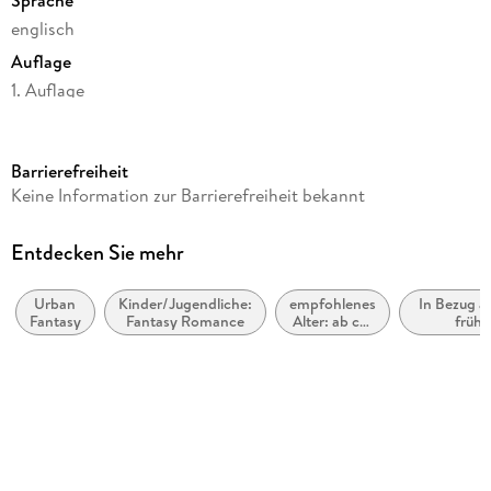
englisch
Auflage
1. Auflage
Seitenanzahl
108
Barrierefreiheit
Altersempfehlung
Keine Information zur Barrierefreiheit bekannt
ab 12 Jahre
Reihe
Entdecken Sie mehr
Black Tiger, 1
Urban
Kinder/Jugendliche:
empfohlenes
In Bezug a
Autor/Autorin
Fantasy
Fantasy Romance
Alter: ab ca.
frühe
Twins
14 Jahre
Erwachsene
(New Adu
Verlag/Hersteller
Young Ad
BoD - Books on Demand
Produktart
kartoniert
Gewicht