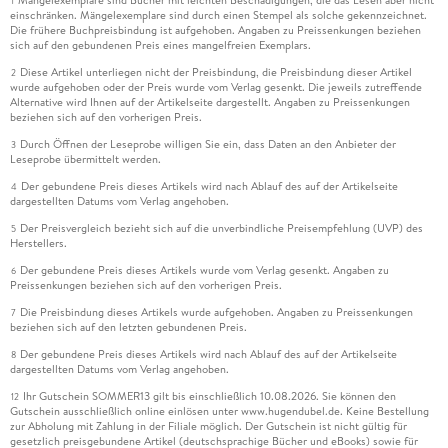
1
einschränken. Mängelexemplare sind durch einen Stempel als solche gekennzeichnet.
Die frühere Buchpreisbindung ist aufgehoben. Angaben zu Preissenkungen beziehen
sich auf den gebundenen Preis eines mangelfreien Exemplars.
Diese Artikel unterliegen nicht der Preisbindung, die Preisbindung dieser Artikel
2
wurde aufgehoben oder der Preis wurde vom Verlag gesenkt. Die jeweils zutreffende
Alternative wird Ihnen auf der Artikelseite dargestellt. Angaben zu Preissenkungen
beziehen sich auf den vorherigen Preis.
Durch Öffnen der Leseprobe willigen Sie ein, dass Daten an den Anbieter der
3
Leseprobe übermittelt werden.
Der gebundene Preis dieses Artikels wird nach Ablauf des auf der Artikelseite
4
dargestellten Datums vom Verlag angehoben.
Der Preisvergleich bezieht sich auf die unverbindliche Preisempfehlung (UVP) des
5
Herstellers.
Der gebundene Preis dieses Artikels wurde vom Verlag gesenkt. Angaben zu
6
Preissenkungen beziehen sich auf den vorherigen Preis.
Die Preisbindung dieses Artikels wurde aufgehoben. Angaben zu Preissenkungen
7
beziehen sich auf den letzten gebundenen Preis.
Der gebundene Preis dieses Artikels wird nach Ablauf des auf der Artikelseite
8
dargestellten Datums vom Verlag angehoben.
Ihr Gutschein SOMMER13 gilt bis einschließlich 10.08.2026. Sie können den
12
Gutschein ausschließlich online einlösen unter www.hugendubel.de. Keine Bestellung
zur Abholung mit Zahlung in der Filiale möglich. Der Gutschein ist nicht gültig für
gesetzlich preisgebundene Artikel (deutschsprachige Bücher und eBooks) sowie für