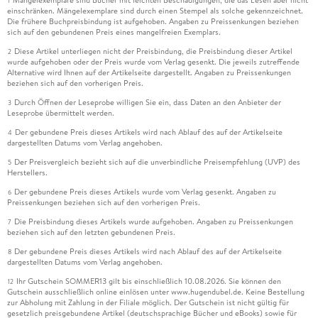
Mängelexemplare sind Bücher mit leichten Beschädigungen, die das Lesen aber nicht
1
einschränken. Mängelexemplare sind durch einen Stempel als solche gekennzeichnet.
Die frühere Buchpreisbindung ist aufgehoben. Angaben zu Preissenkungen beziehen
sich auf den gebundenen Preis eines mangelfreien Exemplars.
Diese Artikel unterliegen nicht der Preisbindung, die Preisbindung dieser Artikel
2
wurde aufgehoben oder der Preis wurde vom Verlag gesenkt. Die jeweils zutreffende
Alternative wird Ihnen auf der Artikelseite dargestellt. Angaben zu Preissenkungen
beziehen sich auf den vorherigen Preis.
Durch Öffnen der Leseprobe willigen Sie ein, dass Daten an den Anbieter der
3
Leseprobe übermittelt werden.
Der gebundene Preis dieses Artikels wird nach Ablauf des auf der Artikelseite
4
dargestellten Datums vom Verlag angehoben.
Der Preisvergleich bezieht sich auf die unverbindliche Preisempfehlung (UVP) des
5
Herstellers.
Der gebundene Preis dieses Artikels wurde vom Verlag gesenkt. Angaben zu
6
Preissenkungen beziehen sich auf den vorherigen Preis.
Die Preisbindung dieses Artikels wurde aufgehoben. Angaben zu Preissenkungen
7
beziehen sich auf den letzten gebundenen Preis.
Der gebundene Preis dieses Artikels wird nach Ablauf des auf der Artikelseite
8
dargestellten Datums vom Verlag angehoben.
Ihr Gutschein SOMMER13 gilt bis einschließlich 10.08.2026. Sie können den
12
Gutschein ausschließlich online einlösen unter www.hugendubel.de. Keine Bestellung
zur Abholung mit Zahlung in der Filiale möglich. Der Gutschein ist nicht gültig für
gesetzlich preisgebundene Artikel (deutschsprachige Bücher und eBooks) sowie für