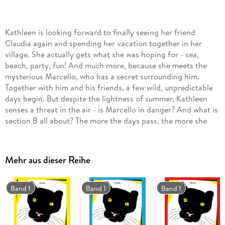
Kathleen is looking forward to finally seeing her friend
Claudia again and spending her vacation together in her
village. She actually gets what she was hoping for - sea,
beach, party, fun! And much more, because she meets the
mysterious Marcello, who has a secret surrounding him.
Together with him and his friends, a few wild, unpredictable
days begin. But despite the lightness of summer, Kathleen
senses a threat in the air - is Marcello in danger? And what is
section B all about? The more the days pass, the more she
learns about the lives of the people in the village. And not
everything that seemed to be fine at first remains so.
Marcello and Kathleen grow closer and a passionate love
Mehr aus dieser Reihe
flares up between them. But is their love strong enough to
make up for the differences between them and can she
accept him for who he is?
Band 1
Band 1
Band 1
Volume 3 Marcello's Home: Kathleen gets to know the village
better and visits Marcello. A surprise is already waiting for
her.