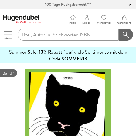
100 Tage Rückgaberecht***
Abholung in über 100 Filialen
Filiale
Konto
Merkzettel
Warenkorb
Hugendubel
Menu
Summer Sale:
13% Rabatt
auf viele Sortimente mit dem
12
mehr
Code
SOMMER13
erfahren
Band 1