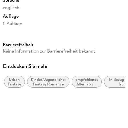
englisch
Auflage
1. Auflage
Seitenanzahl
98
Barrierefreiheit
Altersempfehlung
Keine Information zur Barrierefreiheit bekannt
ab 12 Jahre
Reihe
Entdecken Sie mehr
Black Tiger, 1
Urban
Kinder/Jugendliche:
empfohlenes
In Bezug a
Autor/Autorin
Fantasy
Fantasy Romance
Alter: ab ca.
frühe
Twins
12 Jahre
Erwachsene
(New Adu
Verlag/Hersteller
Young Ad
BoD - Books on Demand
Produktart
kartoniert
Gewicht