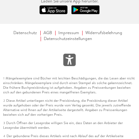
Laden Sie unsere App herunter.
Datenschutz
AGB
Impressum
Widerrufsbelehrung
Datenschutzeinstellungen
Mängelexemplare sind Bücher mit leichten Beschädigungen, die das Lesen aber nicht
1
einschränken. Mängelexemplare sind durch einen Stempel als solche gekennzeichnet.
Die frühere Buchpreisbindung ist aufgehoben. Angaben zu Preissenkungen beziehen
sich auf den gebundenen Preis eines mangelfreien Exemplars.
Diese Artikel unterliegen nicht der Preisbindung, die Preisbindung dieser Artikel
2
wurde aufgehoben oder der Preis wurde vom Verlag gesenkt. Die jeweils zutreffende
Alternative wird Ihnen auf der Artikelseite dargestellt. Angaben zu Preissenkungen
beziehen sich auf den vorherigen Preis.
Durch Öffnen der Leseprobe willigen Sie ein, dass Daten an den Anbieter der
3
Leseprobe übermittelt werden.
Der gebundene Preis dieses Artikels wird nach Ablauf des auf der Artikelseite
4