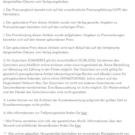
dargestellten Datums vom Verlag angehoben.
Der Preisvergleich bezieht sich auf die unverbindliche Preisempfehlung (UVP) des
5
Herstellers.
Der gebundene Preis dieses Artikels wurde vom Verlag gesenkt. Angaben zu
6
Preissenkungen beziehen sich auf den vorherigen Preis.
Die Preisbindung dieses Artikels wurde aufgehoben. Angaben zu Preissenkungen
7
beziehen sich auf den letzten gebundenen Preis.
Der gebundene Preis dieses Artikels wird nach Ablauf des auf der Artikelseite
8
dargestellten Datums vom Verlag angehoben.
Ihr Gutschein SOMMER13 gilt bis einschließlich 10.08.2026. Sie können den
12
Gutschein ausschließlich online einlösen unter www.hugendubel.de. Keine Bestellung
zur Abholung mit Zahlung in der Filiale möglich. Der Gutschein ist nicht gültig für
gesetzlich preisgebundene Artikel (deutschsprachige Bücher und eBooks) sowie für
preisgebundene Kalender, tolino shine (4016621130466), tolino select und das
Hugendubel Hörbuch Abo. Der Gutschein ist nicht mit anderen Gutscheinen und
Geschenkkarten kombinierbar. Eine Barauszahlung ist nicht möglich. Ein Weiterverkauf
und der Handel des Gutscheincodes sind nicht gestattet.
Leider können wir die Echtheit der Kundenbewertung aufgrund der großen Zahl an
15
Einzelbewertungen nicht prüfen.
Alle Informationen zur Tiefpreisgarantie finden Sie
hier
16
Alle Preise verstehen sich inkl. der gesetzlichen MwSt. Informationen über den
*
Versand und anfallende Versandkosten finden Sie
hier
Alle online gekauften Versandartikel beinhalten ein erweitertes Rückgaberecht von
***