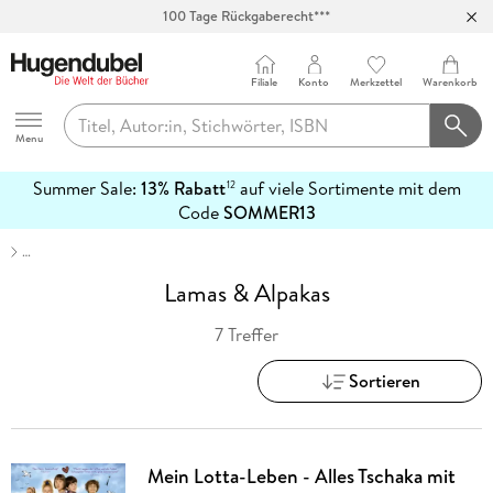
100 Tage Rückgaberecht***
Abholung in über 100 Filialen
Filiale
Konto
Merkzettel
Warenkorb
Hugendubel
Menu
Summer Sale:
13% Rabatt
auf viele Sortimente mit dem
12
mehr
Code
SOMMER13
erfahren
…
Lamas & Alpakas
7 Treffer
Sortieren
Mein Lotta-Leben - Alles Tschaka mit