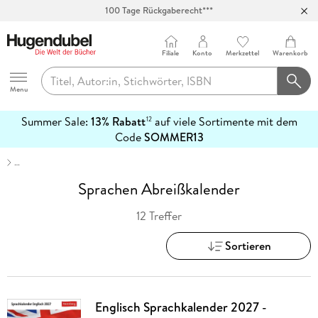
100 Tage Rückgaberecht***
Abholung in über 100 Filialen
Filiale
Konto
Merkzettel
Warenkorb
Hugendubel
Menu
Summer Sale:
13% Rabatt
auf viele Sortimente mit dem
12
mehr
Code
SOMMER13
erfahren
…
Sprachen Abreißkalender
12 Treffer
Sortieren
Englisch Sprachkalender 2027 -