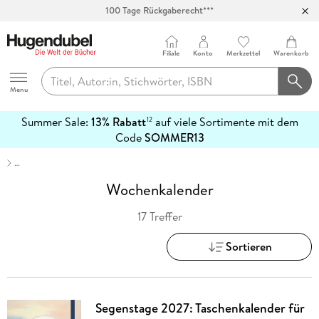
100 Tage Rückgaberecht***
Abholung in über 100 Filialen
Filiale
Konto
Merkzettel
Warenkorb
Hugendubel
Menu
Summer Sale:
13% Rabatt
auf viele Sortimente mit dem
12
mehr
Code
SOMMER13
erfahren
…
Wochenkalender
17 Treffer
Sortieren
Segenstage 2027: Taschenkalender für