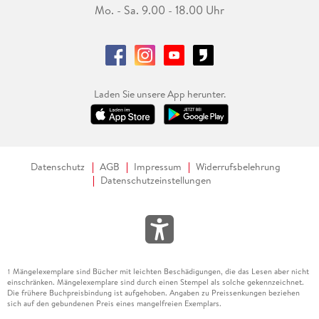
Mo. - Sa. 9.00 - 18.00 Uhr
Laden Sie unsere App herunter.
Datenschutz
AGB
Impressum
Widerrufsbelehrung
Datenschutzeinstellungen
Mängelexemplare sind Bücher mit leichten Beschädigungen, die das Lesen aber nicht
1
einschränken. Mängelexemplare sind durch einen Stempel als solche gekennzeichnet.
Die frühere Buchpreisbindung ist aufgehoben. Angaben zu Preissenkungen beziehen
sich auf den gebundenen Preis eines mangelfreien Exemplars.