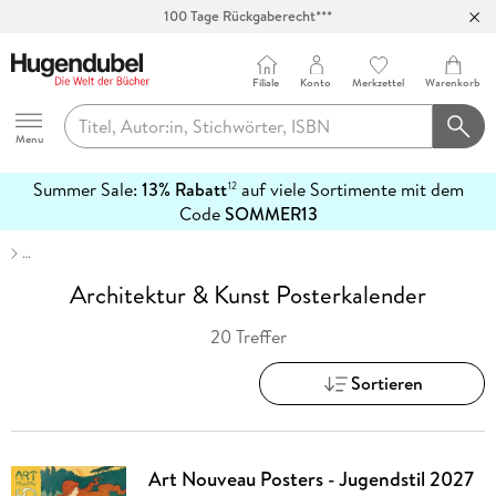
100 Tage Rückgaberecht***
Abholung in über 100 Filialen
Filiale
Konto
Merkzettel
Warenkorb
Hugendubel
Menu
Summer Sale:
13% Rabatt
auf viele Sortimente mit dem
12
mehr
Code
SOMMER13
erfahren
…
Architektur & Kunst Posterkalender
20 Treffer
Sortieren
Art Nouveau Posters - Jugendstil 2027