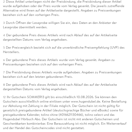
Diese Artikel unterliegen nicht der Preisbindung, die Preisbindung dieser Artikel
2
wurde aufgehoben oder der Preis wurde vom Verlag gesenkt. Die jeweils zutreffende
Alternative wird Ihnen auf der Artikelseite dargestellt. Angaben zu Preissenkungen
beziehen sich auf den vorherigen Preis.
Durch Öffnen der Leseprobe willigen Sie ein, dass Daten an den Anbieter der
3
Leseprobe übermittelt werden.
Der gebundene Preis dieses Artikels wird nach Ablauf des auf der Artikelseite
4
dargestellten Datums vom Verlag angehoben.
Der Preisvergleich bezieht sich auf die unverbindliche Preisempfehlung (UVP) des
5
Herstellers.
Der gebundene Preis dieses Artikels wurde vom Verlag gesenkt. Angaben zu
6
Preissenkungen beziehen sich auf den vorherigen Preis.
Die Preisbindung dieses Artikels wurde aufgehoben. Angaben zu Preissenkungen
7
beziehen sich auf den letzten gebundenen Preis.
Der gebundene Preis dieses Artikels wird nach Ablauf des auf der Artikelseite
8
dargestellten Datums vom Verlag angehoben.
Ihr Gutschein SOMMER13 gilt bis einschließlich 10.08.2026. Sie können den
12
Gutschein ausschließlich online einlösen unter www.hugendubel.de. Keine Bestellung
zur Abholung mit Zahlung in der Filiale möglich. Der Gutschein ist nicht gültig für
gesetzlich preisgebundene Artikel (deutschsprachige Bücher und eBooks) sowie für
preisgebundene Kalender, tolino shine (4016621130466), tolino select und das
Hugendubel Hörbuch Abo. Der Gutschein ist nicht mit anderen Gutscheinen und
Geschenkkarten kombinierbar. Eine Barauszahlung ist nicht möglich. Ein Weiterverkauf
und der Handel des Gutscheincodes sind nicht gestattet.