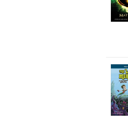
Enid Blyton
(
304
)
Shu Chen Hou
(
255
)
... weitere Autor:in suchen