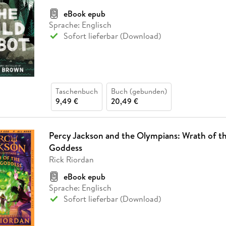
Fremdsprachige Bücher
n Lernhilfen
 Jugendbücher
eiber
Hörbuch Downloads im Bundle
cher
 Vergleich
 Puzzlezubehör
Lernen
New Adult
STABILO
eBook epub
Taschenbücher
hilfen
hriller
Sprache: Englisch
 Backen
er
lender
Ratgeber
Sofort lieferbar (Download)
op
hriller
Romance
Sachbücher
precher:innen
Science Fiction
Taschenbuch
Buch (gebunden)
Fremdsprachige Bücher
9,49 €
20,49 €
Percy Jackson and the Olympians: Wrath of th
Goddess
Rick Riordan
eBook epub
Sprache: Englisch
Sofort lieferbar (Download)