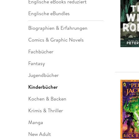
Englische eBooks reduziert
Leseempfehlung
eBook Abonnement
Postkarten
Westerman
Kinder- &
Kugelschr
Hörbuchsprecher
Günstige Spielwaren
Wochenkalender
Kinderbü
Romane
Geräte im
Puzzles &
Schule & 
Englische eBundles
Buchtrends auf Social Media
eBooks verschenken
Klett Lern
Krimis & T
Buchkalender
Kochen &
Sachbüch
Sprachka
büchermenschen
Duden Sh
Romane
Krimis & T
Biographien & Erfahrungen
Top Autor:innen
Hörspiele
Manga
Comics & Graphic Novels
Top Serien
Hörbuchs
Fachbücher
Gebrauchtbuch
Fantasy
Jugendbücher
Kinderbücher
Kochen & Backen
Krimis & Thriller
Manga
New Adult