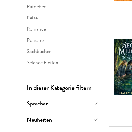
Ratgeber
Reise
Romance
Romane
Sachbücher
Science Fiction
In dieser Kategorie filtern
Sprachen
Englisch
(
104.900
)
Neuheiten
Demnächst
(
1.396
)