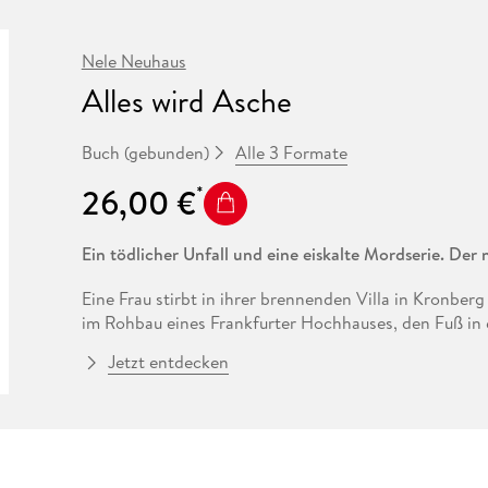
Fremdsprachige Bücher
n Lernhilfen
 Jugendbücher
eiber
Hörbuch Downloads im Bundle
cher
 Vergleich
 Puzzlezubehör
Lernen
New Adult
STABILO
Taschenbücher
hilfen
hriller
 Backen
er
lender
Ratgeber
Nele Neuhaus
op
Alles wird Asche
hriller
Romance
Sachbücher
Alle 3 Formate
Buch (gebunden)
precher:innen
Science Fiction
26,00 €
Fremdsprachige Bücher
Ein tödlicher Unfall und eine eiskalte Mordserie. Der
Eine Frau stirbt in ihrer brennenden Villa in Kronbe
im Rohbau eines Frankfurter Hochhauses, den Fuß in e
Jetzt entdecken
Was zunächst nach Unfällen aussieht, entpuppt sich als
Die Ermittlungen führen das erfahrene Ermittlerduo 
Umkreis des tödlich verunglückten Tech-Milliardärs Pa
bahnbrechenden KI-Chatbots. Während die beiden noc
in Brinkhoffs Softwarefirma und Familie zu entwirren, 