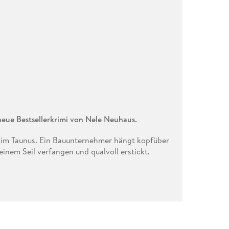
 neue Bestsellerkrimi von Nele Neuhaus.
rg im Taunus. Ein Bauunternehmer hängt kopfüber
inem Seil verfangen und qualvoll erstickt.
 eine brutale und raffinierte Mordserie.
Oliver von Bodenstein und Pia Sander in den
trick Brinkhoff, Entwickler eines
h versuchen, das dichte Netz aus Loyalitäten
stoßen sie auf weitere Morde, die alle mit