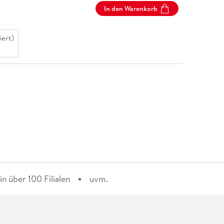
In den Warenkorb
iert)
n über 100 Filialen
uvm.