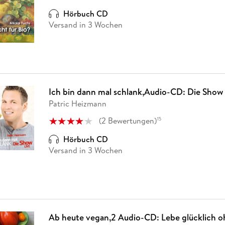
Fremdsprachige Bücher
n Lernhilfen
 Jugendbücher
eiber
Hörbuch Downloads im Bundle
cher
 Vergleich
 Puzzlezubehör
Lernen
New Adult
STABILO
Hörbuch CD
Taschenbücher
hilfen
hriller
Versand in 3 Wochen
 Backen
er
lender
Ratgeber
op
hriller
Romance
Sachbücher
precher:innen
Science Fiction
Ich bin dann mal schlank,Audio-CD: Die Show 
Fremdsprachige Bücher
Patric Heizmann
(
2
Bewertungen
)
15
Hörbuch CD
Versand in 3 Wochen
Ab heute vegan,2 Audio-CD: Lebe glücklich 