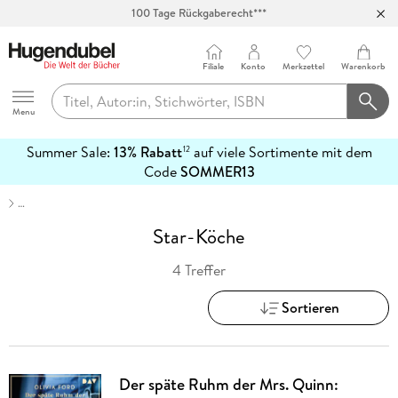
100 Tage Rückgaberecht***
Abholung in über 100 Filialen
Filiale
Konto
Merkzettel
Warenkorb
Hugendubel
Menu
Summer Sale:
13% Rabatt
auf viele Sortimente mit dem
12
mehr
Code
SOMMER13
erfahren
…
Star-Köche
4 Treffer
Sortieren
Der späte Ruhm der Mrs. Quinn: