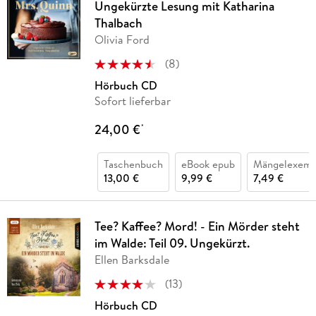
Ungekürzte Lesung mit Katharina
Thalbach
Olivia Ford
(
8
)
Hörbuch CD
Sofort lieferbar
24,00 €
*
Taschenbuch
eBook epub
Mängelexemp
13,00 €
9,99 €
7,49 €
Tee? Kaffee? Mord! - Ein Mörder steht
im Walde: Teil 09. Ungekürzt.
Ellen Barksdale
(
13
)
Hörbuch CD