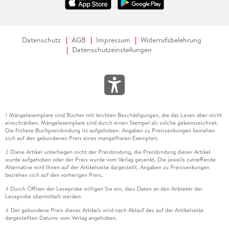
Datenschutz
AGB
Impressum
Widerrufsbelehrung
Datenschutzeinstellungen
Mängelexemplare sind Bücher mit leichten Beschädigungen, die das Lesen aber nicht
1
einschränken. Mängelexemplare sind durch einen Stempel als solche gekennzeichnet.
Die frühere Buchpreisbindung ist aufgehoben. Angaben zu Preissenkungen beziehen
sich auf den gebundenen Preis eines mangelfreien Exemplars.
Diese Artikel unterliegen nicht der Preisbindung, die Preisbindung dieser Artikel
2
wurde aufgehoben oder der Preis wurde vom Verlag gesenkt. Die jeweils zutreffende
Alternative wird Ihnen auf der Artikelseite dargestellt. Angaben zu Preissenkungen
beziehen sich auf den vorherigen Preis.
Durch Öffnen der Leseprobe willigen Sie ein, dass Daten an den Anbieter der
3
Leseprobe übermittelt werden.
Der gebundene Preis dieses Artikels wird nach Ablauf des auf der Artikelseite
4
dargestellten Datums vom Verlag angehoben.