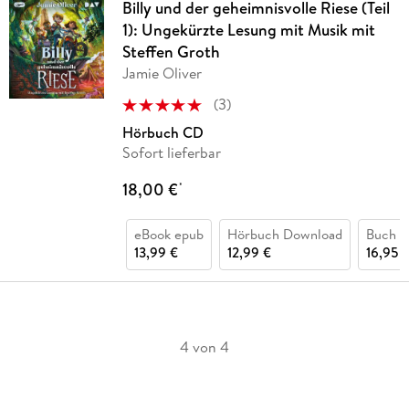
Billy und der geheimnisvolle Riese (Teil
1): Ungekürzte Lesung mit Musik mit
Steffen Groth
Jamie Oliver
(
3
)
Hörbuch CD
Sofort lieferbar
18,00 €
*
eBook epub
Hörbuch Download
Buch (
13,99 €
12,99 €
16,95 
4 von 4