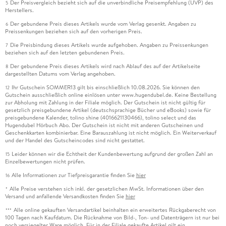
Der Preisvergleich bezieht sich auf die unverbindliche Preisempfehlung (UVP) des
5
Herstellers.
Der gebundene Preis dieses Artikels wurde vom Verlag gesenkt. Angaben zu
6
Preissenkungen beziehen sich auf den vorherigen Preis.
Die Preisbindung dieses Artikels wurde aufgehoben. Angaben zu Preissenkungen
7
beziehen sich auf den letzten gebundenen Preis.
Der gebundene Preis dieses Artikels wird nach Ablauf des auf der Artikelseite
8
dargestellten Datums vom Verlag angehoben.
Ihr Gutschein SOMMER13 gilt bis einschließlich 10.08.2026. Sie können den
12
Gutschein ausschließlich online einlösen unter www.hugendubel.de. Keine Bestellung
zur Abholung mit Zahlung in der Filiale möglich. Der Gutschein ist nicht gültig für
gesetzlich preisgebundene Artikel (deutschsprachige Bücher und eBooks) sowie für
preisgebundene Kalender, tolino shine (4016621130466), tolino select und das
Hugendubel Hörbuch Abo. Der Gutschein ist nicht mit anderen Gutscheinen und
Geschenkkarten kombinierbar. Eine Barauszahlung ist nicht möglich. Ein Weiterverkauf
und der Handel des Gutscheincodes sind nicht gestattet.
Leider können wir die Echtheit der Kundenbewertung aufgrund der großen Zahl an
15
Einzelbewertungen nicht prüfen.
Alle Informationen zur Tiefpreisgarantie finden Sie
hier
16
Alle Preise verstehen sich inkl. der gesetzlichen MwSt. Informationen über den
*
Versand und anfallende Versandkosten finden Sie
hier
Alle online gekauften Versandartikel beinhalten ein erweitertes Rückgaberecht von
***
100 Tagen nach Kaufdatum. Die Rücknahme von Bild-, Ton- und Datenträgern ist nur bei
noch versiegelter Ware möglich. Für in der Filiale gekaufte Artikel gilt ein