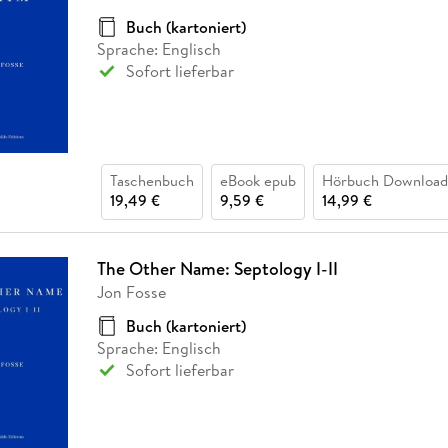
Fremdsprachige Bücher
n Lernhilfen
 Jugendbücher
eiber
Hörbuch Downloads im Bundle
cher
 Vergleich
 Puzzlezubehör
Lernen
New Adult
STABILO
Buch (kartoniert)
Taschenbücher
hilfen
hriller
Sprache: Englisch
 Backen
er
lender
Ratgeber
Sofort lieferbar
op
hriller
Romance
Sachbücher
precher:innen
Science Fiction
Taschenbuch
eBook epub
Hörbuch Download
Fremdsprachige Bücher
19,49 €
9,59 €
14,99 €
The Other Name: Septology I-II
Jon Fosse
Buch (kartoniert)
Sprache: Englisch
Sofort lieferbar