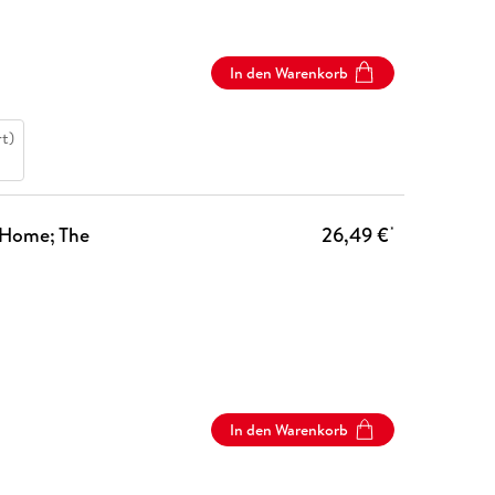
In den Warenkorb
t)
 Home; The
26,49 €
*
In den Warenkorb