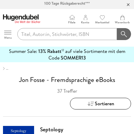
Abholung in über 100 Filialen
Filiale
Konto
Merkzettel
Warenkorb
Hugendubel
Menu
Summer Sale:
13% Rabatt
auf viele Sortimente mit dem
12
mehr
Code
SOMMER13
erfahren
…
Jon Fosse - Fremdsprachige eBooks
37 Treffer
Sortieren
Septology