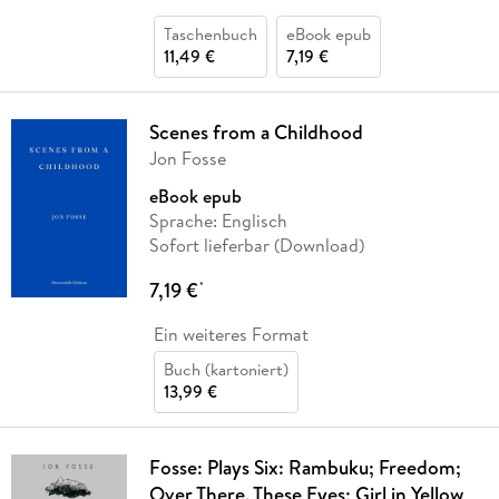
Taschenbuch
eBook epub
11,49 €
7,19 €
Scenes from a Childhood
Jon Fosse
eBook epub
Sprache: Englisch
Sofort lieferbar (Download)
7,19 €
*
Ein weiteres Format
Buch (kartoniert)
13,99 €
Fosse: Plays Six: Rambuku; Freedom;
Over There, These Eyes; Girl in Yellow