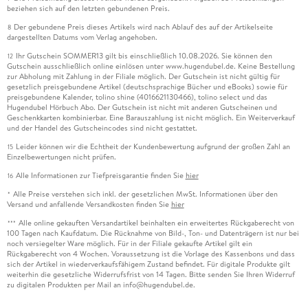
beziehen sich auf den letzten gebundenen Preis.
Der gebundene Preis dieses Artikels wird nach Ablauf des auf der Artikelseite
8
dargestellten Datums vom Verlag angehoben.
Ihr Gutschein SOMMER13 gilt bis einschließlich 10.08.2026. Sie können den
12
Gutschein ausschließlich online einlösen unter www.hugendubel.de. Keine Bestellung
zur Abholung mit Zahlung in der Filiale möglich. Der Gutschein ist nicht gültig für
gesetzlich preisgebundene Artikel (deutschsprachige Bücher und eBooks) sowie für
preisgebundene Kalender, tolino shine (4016621130466), tolino select und das
Hugendubel Hörbuch Abo. Der Gutschein ist nicht mit anderen Gutscheinen und
Geschenkkarten kombinierbar. Eine Barauszahlung ist nicht möglich. Ein Weiterverkauf
und der Handel des Gutscheincodes sind nicht gestattet.
Leider können wir die Echtheit der Kundenbewertung aufgrund der großen Zahl an
15
Einzelbewertungen nicht prüfen.
Alle Informationen zur Tiefpreisgarantie finden Sie
hier
16
Alle Preise verstehen sich inkl. der gesetzlichen MwSt. Informationen über den
*
Versand und anfallende Versandkosten finden Sie
hier
Alle online gekauften Versandartikel beinhalten ein erweitertes Rückgaberecht von
***
100 Tagen nach Kaufdatum. Die Rücknahme von Bild-, Ton- und Datenträgern ist nur bei
noch versiegelter Ware möglich. Für in der Filiale gekaufte Artikel gilt ein
Rückgaberecht von 4 Wochen. Voraussetzung ist die Vorlage des Kassenbons und dass
sich der Artikel in wiederverkaufsfähigem Zustand befindet. Für digitale Produkte gilt
weiterhin die gesetzliche Widerrufsfrist von 14 Tagen. Bitte senden Sie Ihren Widerruf
zu digitalen Produkten per Mail an info@hugendubel.de.