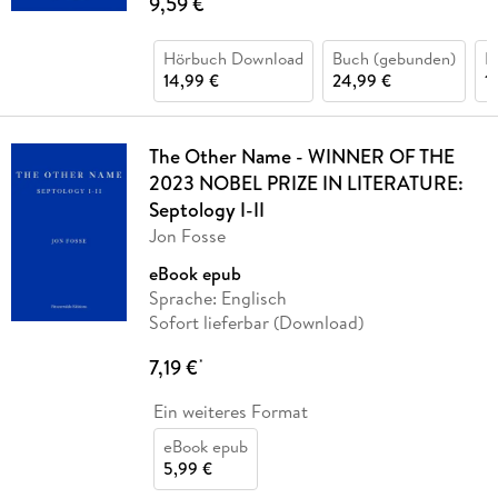
9,59 €
Hörbuch Download
Buch (gebunden)
B
14,99 €
24,99 €
1
The Other Name - WINNER OF THE
2023 NOBEL PRIZE IN LITERATURE:
Septology I-II
Jon Fosse
eBook epub
Sprache: Englisch
Sofort lieferbar (Download)
7,19 €
*
Ein weiteres Format
eBook epub
5,99 €