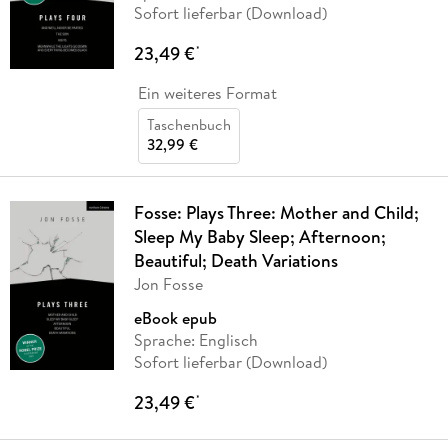
Sofort lieferbar (Download)
23,49 €
*
Ein weiteres Format
Taschenbuch
32,99 €
Fosse: Plays Three: Mother and Child;
Sleep My Baby Sleep; Afternoon;
Beautiful; Death Variations
Jon Fosse
eBook epub
Sprache: Englisch
Sofort lieferbar (Download)
23,49 €
*