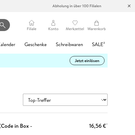
Abholung in über 100 Filialen
Filiale
Konto
Merkzettel
Warenkorb
alender
Geschenke
Schreibwaren
SALE²
Jetzt einlösen
Heartstopper Volume 6
Philippa oder
Madame le Commissaire
Filmriss auf
Die Psychiaterin -
tolino vision color
Startklar für die
Memories of
LEGO Ninjago:
Mein Garten
Romance Reader
Easy Pencil Case
4
d 6
0%
-17%
Gespenster wäscht man
und die Mauer des
Immenhof
Wurde ihr der Job
- Weiß
5.
Heidelberg
Destinys Bounty
Tagesabreißkalender
Hat
Café
Alice Oseman
nicht
Schweigens
zum Verhängnis?
Adventure
2027 - Praktische
Vergissmeinnicht
Karsten Dusse
Heinz Strunk
d 10
Buch (kartoniert)
Hardware
Buch (kartoniert)
Sonstiger Artikel
Tipps für 2027
Katja Gehrmann
Pierre Martin
Freida McFadden
15,99 €
199,00 €
13,95 €
31,00 €
Buch (gebunden)
Hörbuch Download
Spielware
Sonstiger Artikel
Ulrich Thimm
24,00 €
15,99 €
39,99 €
12,95 €
Buch (gebunden)
eBook epub
eBook epub
15,00 €
4,99 €
16,99 €
Statt
15,74 €
Kalender
15,99 €
4
Statt
9,99 €
(Code in Box -
16,56 €
*