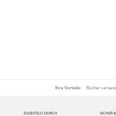
20-50 €
(
0
)
> 50 €
(
0
)
Ihre Vorteile:
Bücher versand
ZUGESTELLT DURCH
SICHER 