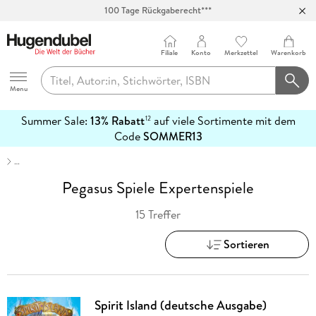
100 Tage Rückgaberecht***
Abholung in über 100 Filialen
Filiale
Konto
Merkzettel
Warenkorb
Hugendubel
Menu
Summer Sale:
13% Rabatt
auf viele Sortimente mit dem
12
mehr
Code
SOMMER13
erfahren
…
Pegasus Spiele Expertenspiele
15 Treffer
Sortieren
Spirit Island (deutsche Ausgabe)