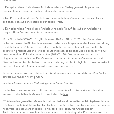
Herstellers.
Der gebundene Preis dieses Artikels wurde vom Verlag gesenkt. Angaben zu
6
Preissenkungen beziehen sich auf den vorherigen Preis.
Die Preisbindung dieses Artikels wurde aufgehoben. Angaben zu Preissenkungen
7
beziehen sich auf den letzten gebundenen Preis.
Der gebundene Preis dieses Artikels wird nach Ablauf des auf der Artikelseite
8
dargestellten Datums vom Verlag angehoben.
Ihr Gutschein SOMMER13 gilt bis einschließlich 10.08.2026. Sie können den
12
Gutschein ausschließlich online einlösen unter www.hugendubel.de. Keine Bestellung
zur Abholung mit Zahlung in der Filiale möglich. Der Gutschein ist nicht gültig für
gesetzlich preisgebundene Artikel (deutschsprachige Bücher und eBooks) sowie für
preisgebundene Kalender, tolino shine (4016621130466), tolino select und das
Hugendubel Hörbuch Abo. Der Gutschein ist nicht mit anderen Gutscheinen und
Geschenkkarten kombinierbar. Eine Barauszahlung ist nicht möglich. Ein Weiterverkauf
und der Handel des Gutscheincodes sind nicht gestattet.
Leider können wir die Echtheit der Kundenbewertung aufgrund der großen Zahl an
15
Einzelbewertungen nicht prüfen.
Alle Informationen zur Tiefpreisgarantie finden Sie
hier
16
Alle Preise verstehen sich inkl. der gesetzlichen MwSt. Informationen über den
*
Versand und anfallende Versandkosten finden Sie
hier
Alle online gekauften Versandartikel beinhalten ein erweitertes Rückgaberecht von
***
100 Tagen nach Kaufdatum. Die Rücknahme von Bild-, Ton- und Datenträgern ist nur bei
noch versiegelter Ware möglich. Für in der Filiale gekaufte Artikel gilt ein
Rückgaberecht von 4 Wochen. Voraussetzung ist die Vorlage des Kassenbons und dass