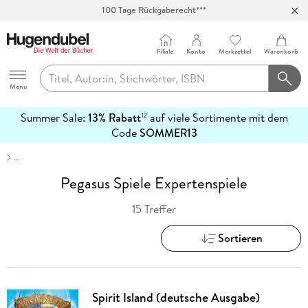
100 Tage Rückgaberecht***
Abholung in über 100 Filialen
Filiale
Konto
Merkzettel
Warenkorb
Hugendubel
Menu
Summer Sale:
13% Rabatt
auf viele Sortimente mit dem
12
mehr
Code
SOMMER13
erfahren
…
Pegasus Spiele Expertenspiele
15 Treffer
Sortieren
Spirit Island (deutsche Ausgabe)