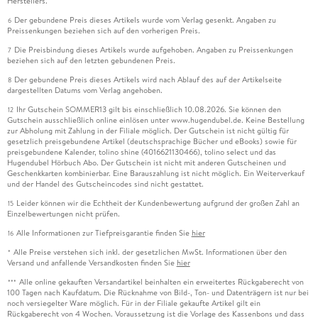
Herstellers.
Der gebundene Preis dieses Artikels wurde vom Verlag gesenkt. Angaben zu
6
Preissenkungen beziehen sich auf den vorherigen Preis.
Die Preisbindung dieses Artikels wurde aufgehoben. Angaben zu Preissenkungen
7
beziehen sich auf den letzten gebundenen Preis.
Der gebundene Preis dieses Artikels wird nach Ablauf des auf der Artikelseite
8
dargestellten Datums vom Verlag angehoben.
Ihr Gutschein SOMMER13 gilt bis einschließlich 10.08.2026. Sie können den
12
Gutschein ausschließlich online einlösen unter www.hugendubel.de. Keine Bestellung
zur Abholung mit Zahlung in der Filiale möglich. Der Gutschein ist nicht gültig für
gesetzlich preisgebundene Artikel (deutschsprachige Bücher und eBooks) sowie für
preisgebundene Kalender, tolino shine (4016621130466), tolino select und das
Hugendubel Hörbuch Abo. Der Gutschein ist nicht mit anderen Gutscheinen und
Geschenkkarten kombinierbar. Eine Barauszahlung ist nicht möglich. Ein Weiterverkauf
und der Handel des Gutscheincodes sind nicht gestattet.
Leider können wir die Echtheit der Kundenbewertung aufgrund der großen Zahl an
15
Einzelbewertungen nicht prüfen.
Alle Informationen zur Tiefpreisgarantie finden Sie
hier
16
Alle Preise verstehen sich inkl. der gesetzlichen MwSt. Informationen über den
*
Versand und anfallende Versandkosten finden Sie
hier
Alle online gekauften Versandartikel beinhalten ein erweitertes Rückgaberecht von
***
100 Tagen nach Kaufdatum. Die Rücknahme von Bild-, Ton- und Datenträgern ist nur bei
noch versiegelter Ware möglich. Für in der Filiale gekaufte Artikel gilt ein
Rückgaberecht von 4 Wochen. Voraussetzung ist die Vorlage des Kassenbons und dass