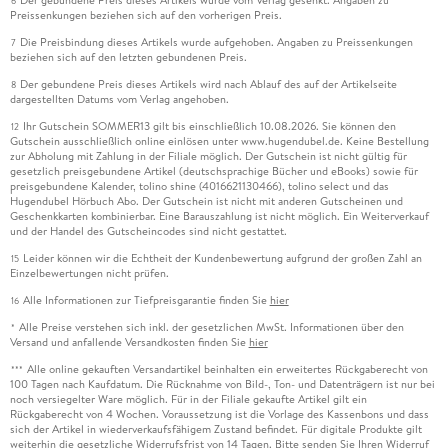
6
Preissenkungen beziehen sich auf den vorherigen Preis.
Die Preisbindung dieses Artikels wurde aufgehoben. Angaben zu Preissenkungen
7
beziehen sich auf den letzten gebundenen Preis.
Der gebundene Preis dieses Artikels wird nach Ablauf des auf der Artikelseite
8
dargestellten Datums vom Verlag angehoben.
Ihr Gutschein SOMMER13 gilt bis einschließlich 10.08.2026. Sie können den
12
Gutschein ausschließlich online einlösen unter www.hugendubel.de. Keine Bestellung
zur Abholung mit Zahlung in der Filiale möglich. Der Gutschein ist nicht gültig für
gesetzlich preisgebundene Artikel (deutschsprachige Bücher und eBooks) sowie für
preisgebundene Kalender, tolino shine (4016621130466), tolino select und das
Hugendubel Hörbuch Abo. Der Gutschein ist nicht mit anderen Gutscheinen und
Geschenkkarten kombinierbar. Eine Barauszahlung ist nicht möglich. Ein Weiterverkauf
und der Handel des Gutscheincodes sind nicht gestattet.
Leider können wir die Echtheit der Kundenbewertung aufgrund der großen Zahl an
15
Einzelbewertungen nicht prüfen.
Alle Informationen zur Tiefpreisgarantie finden Sie
hier
16
Alle Preise verstehen sich inkl. der gesetzlichen MwSt. Informationen über den
*
Versand und anfallende Versandkosten finden Sie
hier
Alle online gekauften Versandartikel beinhalten ein erweitertes Rückgaberecht von
***
100 Tagen nach Kaufdatum. Die Rücknahme von Bild-, Ton- und Datenträgern ist nur bei
noch versiegelter Ware möglich. Für in der Filiale gekaufte Artikel gilt ein
Rückgaberecht von 4 Wochen. Voraussetzung ist die Vorlage des Kassenbons und dass
sich der Artikel in wiederverkaufsfähigem Zustand befindet. Für digitale Produkte gilt
weiterhin die gesetzliche Widerrufsfrist von 14 Tagen. Bitte senden Sie Ihren Widerruf