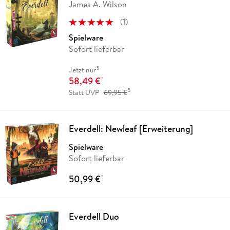
James A. Wilson
(
1
)
Spielware
Sofort lieferbar
5
Jetzt nur
58,49 €
*
5
Statt UVP
69,95 €
Everdell: Newleaf [Erweiterung]
Spielware
Sofort lieferbar
50,99 €
*
Everdell Duo