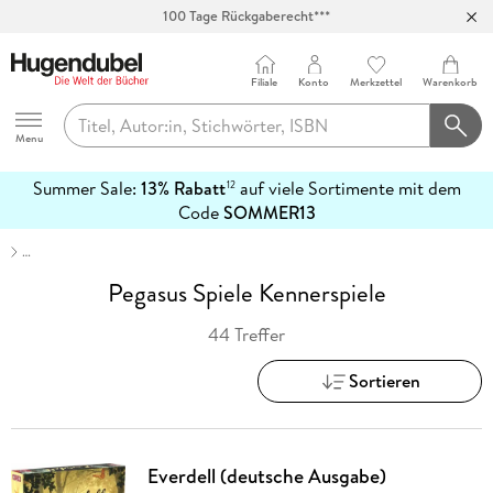
Abholung in über 100 Filialen
Filiale
Konto
Merkzettel
Warenkorb
Hugendubel
Menu
Summer Sale:
13% Rabatt
auf viele Sortimente mit dem
12
mehr
Code
SOMMER13
erfahren
…
Pegasus Spiele Kennerspiele
44 Treffer
Sortieren
Everdell (deutsche Ausgabe)