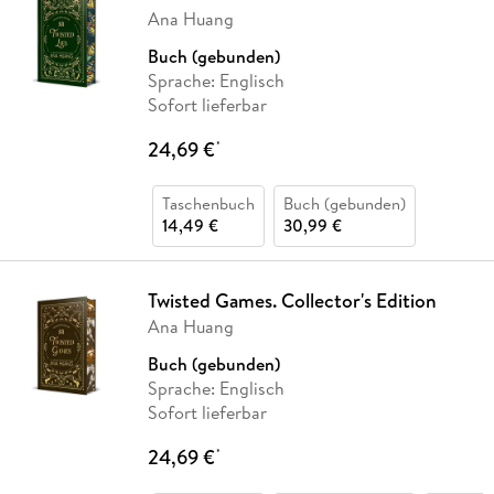
Ana Huang
Buch (gebunden)
Sprache: Englisch
Sofort lieferbar
24,69 €
*
Taschenbuch
Buch (gebunden)
14,49 €
30,99 €
Twisted Games. Collector's Edition
Ana Huang
Buch (gebunden)
Sprache: Englisch
Sofort lieferbar
24,69 €
*