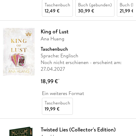
Taschenbuch
Buch (gebunden)
Buch (ka
12,49 €
30,99 €
21,99 €
King of Lust
Ana Huang
Taschenbuch
Sprache: Englisch
Noch nicht erschienen
- erscheint am:
27.04.2027
18,99 €
*
Ein weiteres Format
Taschenbuch
19,99 €
Twisted Lies (Collector's Edition)