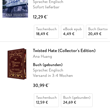
Sprache: Englisch
Sofort lieferbar
12,29 €
*
Taschenbuch
eBook epub
Buch (kartoni
18,49 €
4,49 €
20,49 €
Twisted Hate (Collector's Edition)
Ana Huang
Buch (gebunden)
Sprache: Englisch
Versand in 3-4 Wochen
30,99 €
*
Taschenbuch
Buch (gebunden)
12,59 €
24,69 €