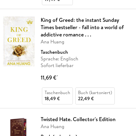
King of Greed: the instant Sunday
Times bestseller - fall into a world of
addictive romance . . .
Ana Huang
Taschenbuch
Sprache: Englisch
Sofort lieferbar
11,69 €
*
Taschenbuch
Buch (kartoniert)
18,49 €
22,49 €
Twisted Hate. Collector's Edition
Ana Huang