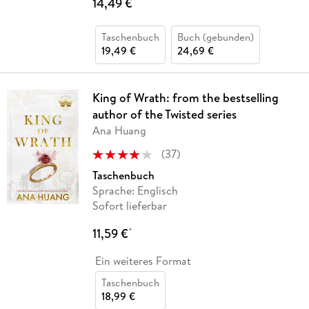
14,49 €
*
Taschenbuch
Buch (gebunden)
19,49 €
24,69 €
King of Wrath: from the bestselling
author of the Twisted series
Ana Huang
(
37
)
Taschenbuch
Sprache: Englisch
Sofort lieferbar
11,59 €
*
Ein weiteres Format
Taschenbuch
18,99 €