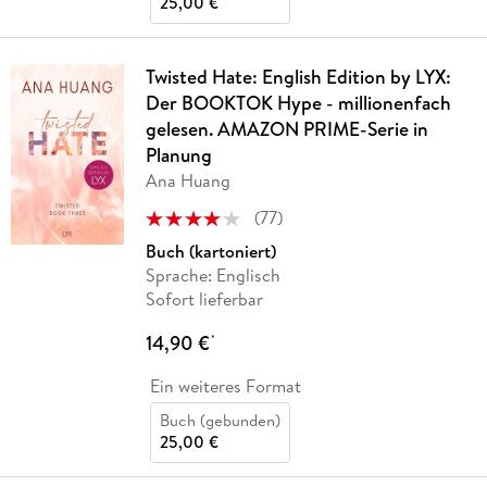
25,00 €
Twisted Hate: English Edition by LYX:
Der BOOKTOK Hype - millionenfach
gelesen. AMAZON PRIME-Serie in
Planung
Ana Huang
(
77
)
Buch (kartoniert)
Sprache: Englisch
Sofort lieferbar
14,90 €
*
Ein weiteres Format
Buch (gebunden)
25,00 €