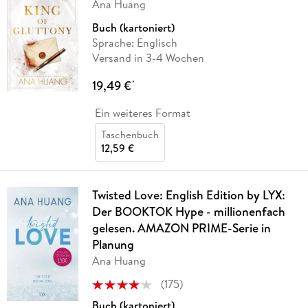
Ana Huang
Buch (kartoniert)
Sprache: Englisch
Versand in 3-4 Wochen
19,49 €
*
Ein weiteres Format
Taschenbuch
12,59 €
Twisted Love: English Edition by LYX:
Der BOOKTOK Hype - millionenfach
gelesen. AMAZON PRIME-Serie in
Planung
Ana Huang
(
175
)
Buch (kartoniert)