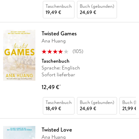
Taschenbuch
Buch (gebunden)
19,49 €
24,69 €
Twisted Games
Ana Huang
(
105
)
Taschenbuch
Sprache: Englisch
Sofort lieferbar
12,49 €
*
Taschenbuch
Buch (gebunden)
Buch (ka
18,49 €
24,69 €
21,99 €
Twisted Love
Ana Huang