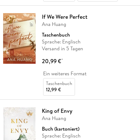
If We Were Perfect
Ana Huang
Taschenbuch
Sprache: Englisch
Versand in 5 Tagen
20,99 €
*
Ein weiteres Format
Taschenbuch
12,99 €
King of Envy
Ana Huang
Buch (kartoniert)
Sprache: Englisch