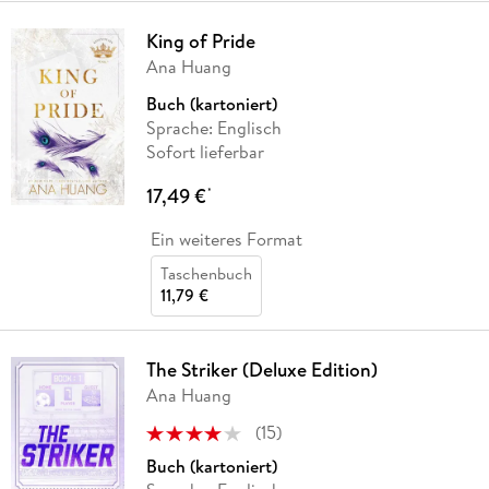
King of Pride
Ana Huang
Buch (kartoniert)
Sprache: Englisch
Sofort lieferbar
17,49 €
*
Ein weiteres Format
Taschenbuch
11,79 €
The Striker (Deluxe Edition)
Ana Huang
(
15
)
Buch (kartoniert)