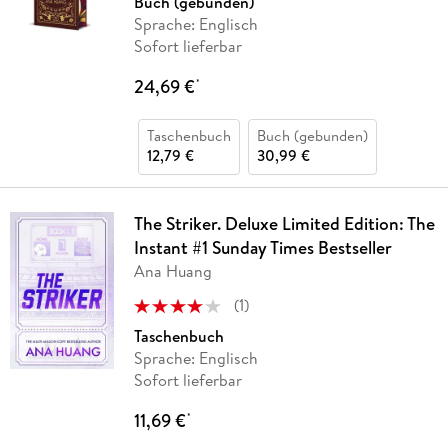
Buch (gebunden)
Sprache: Englisch
Sofort lieferbar
24,69 €
*
Taschenbuch
Buch (gebunden)
12,79 €
30,99 €
The Striker. Deluxe Limited Edition: The
Instant #1 Sunday Times Bestseller
Ana Huang
(
1
)
Taschenbuch
Sprache: Englisch
Sofort lieferbar
11,69 €
*