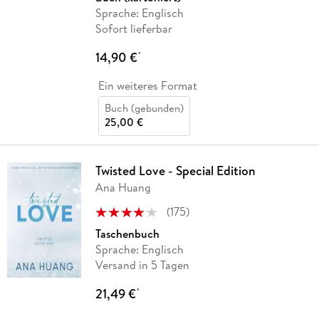
Sprache: Englisch
Sofort lieferbar
14,90 €
*
Ein weiteres Format
Buch (gebunden)
25,00 €
Twisted Love - Special Edition
Ana Huang
(
175
)
Taschenbuch
Sprache: Englisch
Versand in 5 Tagen
21,49 €
*