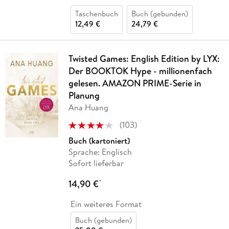
Taschenbuch
Buch (gebunden)
12,49 €
24,79 €
Twisted Games: English Edition by LYX:
Der BOOKTOK Hype - millionenfach
gelesen. AMAZON PRIME-Serie in
Planung
Ana Huang
(
103
)
Buch (kartoniert)
Sprache: Englisch
Sofort lieferbar
14,90 €
*
Ein weiteres Format
Buch (gebunden)