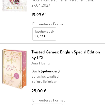
Noch nicht erschienen
- erscheint am:
27.04.2027
19,99 €
*
Ein weiteres Format
Taschenbuch
18,99 €
Twisted Games: English Special Edition
by LYX
Ana Huang
Buch (gebunden)
Sprache: Englisch
Sofort lieferbar
25,00 €
*
Ein weiteres Format