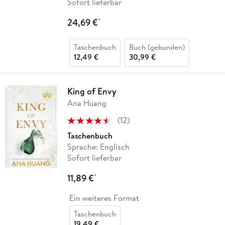
Sofort lieferbar
24,69 €
*
Taschenbuch
Buch (gebunden)
12,49 €
30,99 €
King of Envy
Ana Huang
(
12
)
Taschenbuch
Sprache: Englisch
Sofort lieferbar
11,89 €
*
Ein weiteres Format
Taschenbuch
19,49 €