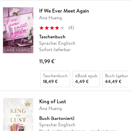
If We Ever Meet Again
Ana Huang
(
4
)
Taschenbuch
Sprache: Englisch
Sofort lieferbar
11,99 €
*
Taschenbuch
eBook epub
Buch (gebund
18,49 €
4,49 €
44,49 €
King of Lust
Ana Huang
Buch (kartoniert)
Sprache: Englisch