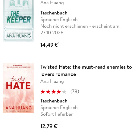
Ana Huang
Taschenbuch
Sprache: Englisch
Noch nicht erschienen
- erscheint am:
27.10.2026
14,49 €
*
Twisted Hate: the must-read enemies to
lovers romance
Ana Huang
(
78
)
Taschenbuch
Sprache: Englisch
Sofort lieferbar
12,79 €
*