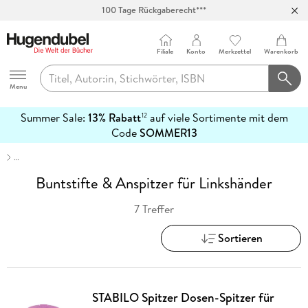
100 Tage Rückgaberecht***
Abholung in über 100 Filialen
Filiale
Konto
Merkzettel
Warenkorb
Hugendubel
Menu
Summer Sale:
13% Rabatt
auf viele Sortimente mit dem
12
mehr
Code
SOMMER13
erfahren
…
Buntstifte & Anspitzer für Linkshänder
7 Treffer
Sortieren
STABILO Spitzer Dosen-Spitzer für