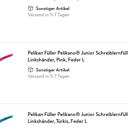
Fremdsprachige Bücher
n Lernhilfen
 Jugendbücher
eiber
Hörbuch Downloads im Bundle
cher
 Vergleich
 Puzzlezubehör
Lernen
New Adult
STABILO
Sonstiger Artikel
Taschenbücher
hilfen
hriller
Versand in 5-7 Tagen
 Backen
er
lender
Ratgeber
op
hriller
Romance
Sachbücher
precher:innen
Science Fiction
Fremdsprachige Bücher
Pelikan Füller Pelikano® Junior Schreiblernfüll
Linkshänder, Pink, Feder L
Sonstiger Artikel
Versand in 5-7 Tagen
Pelikan Füller Pelikano® Junior Schreiblernfüll
Linkshänder, Türkis, Feder L