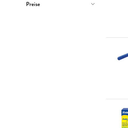
Sofort verfügbar
(
2
)
Preise
Versand in wenigen Tagen
(
4
)
0-5 €
(
0
)
Versand in mehreren Wochen
5-10 €
(
2
)
(
1
)
10-20 €
(
4
)
20-50 €
(
1
)
> 50 €
(
0
)