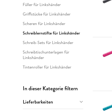
Leseempfehlung
eBook Abonnement
Postkarten
Westerman
Kinder- &
Kugelschr
Füller für Linkshänder
Hörbuchsprecher
Günstige Spielwaren
Wochenkalender
Kinderbü
Romane
Geräte im
Puzzles &
Schule & 
Buchtrends auf Social Media
eBooks verschenken
Klett Lern
Krimis & T
Buchkalender
Kochen &
Sachbüch
Sprachka
Griffstücke für Linkshänder
büchermenschen
Duden Sh
Romane
Krimis & T
Scheren für Linkshänder
Top Autor:innen
Hörspiele
Manga
Schreiblernstifte für Linkshänder
Top Serien
Hörbuchs
Schreib-Sets für Linkshänder
Gebrauchtbuch
Schreibtischunterlagen für
Linkshänder
Tintenroller für Linkshänder
In dieser Kategorie filtern
Lieferbarkeiten