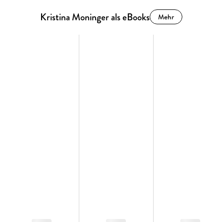
Odinas Geschichte: Breaking Waves - Three Tides to Stay
Kristina Moninger als eBooks
Mehr
Lees Geschichte: Breaking Waves - Four Secrets to Share