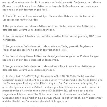
wurde aufgehoben oder der Preis wurde vom Verlag gesenkt. Die jeweils zutreffende
Alternative wird Ihnen auf der Artikelseite dargestellt. Angaben zu Preissenkungen
beziehen sich auf den vorherigen Preis.
Durch Öffnen der Leseprobe willigen Sie ein, dass Daten an den Anbieter der
3
Leseprobe übermittelt werden.
Der gebundene Preis dieses Artikels wird nach Ablauf des auf der Artikelseite
4
dargestellten Datums vom Verlag angehoben.
Der Preisvergleich bezieht sich auf die unverbindliche Preisempfehlung (UVP) des
5
Herstellers.
Der gebundene Preis dieses Artikels wurde vom Verlag gesenkt. Angaben zu
6
Preissenkungen beziehen sich auf den vorherigen Preis.
Die Preisbindung dieses Artikels wurde aufgehoben. Angaben zu Preissenkungen
7
beziehen sich auf den letzten gebundenen Preis.
Der gebundene Preis dieses Artikels wird nach Ablauf des auf der Artikelseite
8
dargestellten Datums vom Verlag angehoben.
Ihr Gutschein SOMMER13 gilt bis einschließlich 10.08.2026. Sie können den
12
Gutschein ausschließlich online einlösen unter www.hugendubel.de. Keine Bestellung
zur Abholung mit Zahlung in der Filiale möglich. Der Gutschein ist nicht gültig für
gesetzlich preisgebundene Artikel (deutschsprachige Bücher und eBooks) sowie für
preisgebundene Kalender, tolino shine (4016621130466), tolino select und das
Hugendubel Hörbuch Abo. Der Gutschein ist nicht mit anderen Gutscheinen und
Geschenkkarten kombinierbar. Eine Barauszahlung ist nicht möglich. Ein Weiterverkauf
und der Handel des Gutscheincodes sind nicht gestattet.