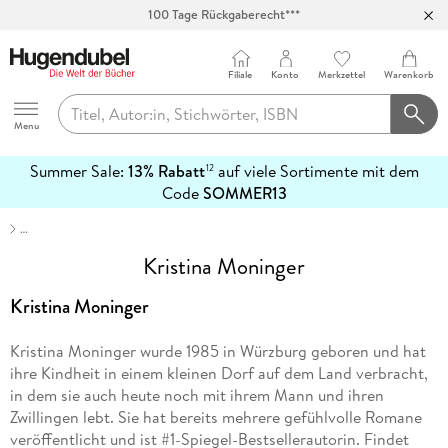
100 Tage Rückgaberecht***
Abholung in über 100 Filialen
Filiale
Konto
Merkzettel
Warenkorb
Hugendubel
Menu
Summer Sale:
13% Rabatt
auf viele Sortimente mit dem
12
mehr
Code
SOMMER13
erfahren
…
Kristina Moninger
Kristina Moninger
Kristina Moninger wurde 1985 in Würzburg geboren und hat
ihre Kindheit in einem kleinen Dorf auf dem Land verbracht,
in dem sie auch heute noch mit ihrem Mann und ihren
Zwillingen lebt. Sie hat bereits mehrere gefühlvolle Romane
veröffentlicht und ist #1-Spiegel-Bestsellerautorin. Findet