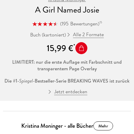
A Girl Named Josie
(
195
Bewertungen
)
15
Alle 2 Formate
Buch (kartoniert)
15,99 €
LIMITIERT: nur die erste Auflage mit Farbschnitt und
transparentem Page Overlay
Die #1-
Spiegel
-Bestseller-Serie BREAKING WAVES ist zurück
Jetzt entdecken
Fünf Freundinnen. Fünf Liebesgeschichten. Eine große Schuld.
Jahrelang war Josie auf der Flucht. Für tot geglaubt, konnte
sie sich fernab ihres Ruhms als Kinderstar ein Leben
aufbauen. Doch als ihre alten Sommerfreundinnen aus dem
Kristina Moninger - alle Bücher
Surfcamp auf Harbour Bridge in Not geraten, trifft sie die
Mehr
folgenschwere Entscheidung, nicht mehr davonzulaufen. Sie