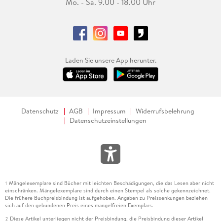
Mo. - Sa. 9.00 - 18.00 Uhr
Laden Sie unsere App herunter.
Datenschutz
AGB
Impressum
Widerrufsbelehrung
Datenschutzeinstellungen
Mängelexemplare sind Bücher mit leichten Beschädigungen, die das Lesen aber nicht
1
einschränken. Mängelexemplare sind durch einen Stempel als solche gekennzeichnet.
Die frühere Buchpreisbindung ist aufgehoben. Angaben zu Preissenkungen beziehen
sich auf den gebundenen Preis eines mangelfreien Exemplars.
Diese Artikel unterliegen nicht der Preisbindung, die Preisbindung dieser Artikel
2