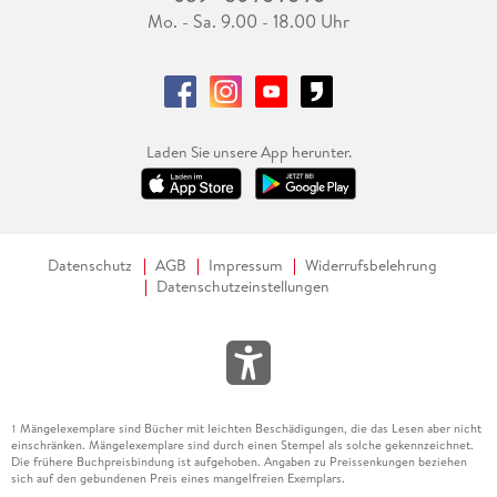
Mo. - Sa. 9.00 - 18.00 Uhr
Laden Sie unsere App herunter.
Datenschutz
AGB
Impressum
Widerrufsbelehrung
Datenschutzeinstellungen
Mängelexemplare sind Bücher mit leichten Beschädigungen, die das Lesen aber nicht
1
einschränken. Mängelexemplare sind durch einen Stempel als solche gekennzeichnet.
Die frühere Buchpreisbindung ist aufgehoben. Angaben zu Preissenkungen beziehen
sich auf den gebundenen Preis eines mangelfreien Exemplars.