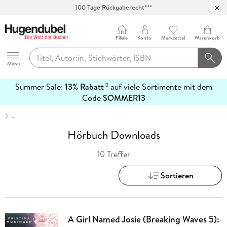
100 Tage Rückgaberecht***
Abholung in über 100 Filialen
Filiale
Konto
Merkzettel
Warenkorb
Hugendubel
Menu
Summer Sale:
13% Rabatt
auf viele Sortimente mit dem
12
mehr
Code
SOMMER13
erfahren
…
Hörbuch Downloads
10 Treffer
Sortieren
A Girl Named Josie (Breaking Waves 5):