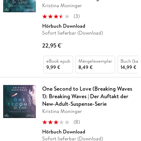
Kristina Moninger
(
3
)
Hörbuch Download
Sofort lieferbar (Download)
22,95 €
*
eBook epub
Mängelexemplar
Buch (kar
9,99 €
8,49 €
14,99 €
One Second to Love (Breaking Waves
1): Breaking Waves | Der Auftakt der
New-Adult-Suspense-Serie
Kristina Moninger
(
8
)
Hörbuch Download
Sofort lieferbar (Download)