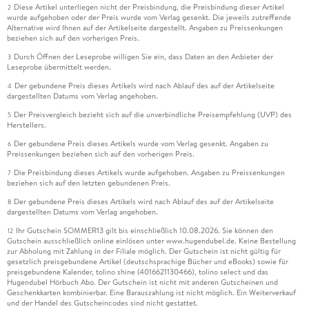
Diese Artikel unterliegen nicht der Preisbindung, die Preisbindung dieser Artikel
2
wurde aufgehoben oder der Preis wurde vom Verlag gesenkt. Die jeweils zutreffende
Alternative wird Ihnen auf der Artikelseite dargestellt. Angaben zu Preissenkungen
beziehen sich auf den vorherigen Preis.
Durch Öffnen der Leseprobe willigen Sie ein, dass Daten an den Anbieter der
3
Leseprobe übermittelt werden.
Der gebundene Preis dieses Artikels wird nach Ablauf des auf der Artikelseite
4
dargestellten Datums vom Verlag angehoben.
Der Preisvergleich bezieht sich auf die unverbindliche Preisempfehlung (UVP) des
5
Herstellers.
Der gebundene Preis dieses Artikels wurde vom Verlag gesenkt. Angaben zu
6
Preissenkungen beziehen sich auf den vorherigen Preis.
Die Preisbindung dieses Artikels wurde aufgehoben. Angaben zu Preissenkungen
7
beziehen sich auf den letzten gebundenen Preis.
Der gebundene Preis dieses Artikels wird nach Ablauf des auf der Artikelseite
8
dargestellten Datums vom Verlag angehoben.
Ihr Gutschein SOMMER13 gilt bis einschließlich 10.08.2026. Sie können den
12
Gutschein ausschließlich online einlösen unter www.hugendubel.de. Keine Bestellung
zur Abholung mit Zahlung in der Filiale möglich. Der Gutschein ist nicht gültig für
gesetzlich preisgebundene Artikel (deutschsprachige Bücher und eBooks) sowie für
preisgebundene Kalender, tolino shine (4016621130466), tolino select und das
Hugendubel Hörbuch Abo. Der Gutschein ist nicht mit anderen Gutscheinen und
Geschenkkarten kombinierbar. Eine Barauszahlung ist nicht möglich. Ein Weiterverkauf
und der Handel des Gutscheincodes sind nicht gestattet.