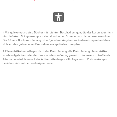
Mängelexemplare sind Bücher mit leichten Beschädigungen, die das Lesen aber nicht
1
einschränken. Mängelexemplare sind durch einen Stempel als solche gekennzeichnet.
Die frühere Buchpreisbindung ist aufgehoben. Angaben zu Preissenkungen beziehen
sich auf den gebundenen Preis eines mangelfreien Exemplars.
Diese Artikel unterliegen nicht der Preisbindung, die Preisbindung dieser Artikel
2
wurde aufgehoben oder der Preis wurde vom Verlag gesenkt. Die jeweils zutreffende
Alternative wird Ihnen auf der Artikelseite dargestellt. Angaben zu Preissenkungen
beziehen sich auf den vorherigen Preis.
Durch Öffnen der Leseprobe willigen Sie ein, dass Daten an den Anbieter der
3
Leseprobe übermittelt werden.
Der gebundene Preis dieses Artikels wird nach Ablauf des auf der Artikelseite
4
dargestellten Datums vom Verlag angehoben.
Der Preisvergleich bezieht sich auf die unverbindliche Preisempfehlung (UVP) des
5
Herstellers.
Der gebundene Preis dieses Artikels wurde vom Verlag gesenkt. Angaben zu
6
Preissenkungen beziehen sich auf den vorherigen Preis.
Die Preisbindung dieses Artikels wurde aufgehoben. Angaben zu Preissenkungen
7