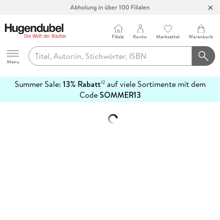
Abholung in über 100 Filialen
Filiale
Konto
Merkzettel
Warenkorb
Hugendubel
Menu
Summer Sale:
13% Rabatt
auf viele Sortimente mit dem
12
mehr
Code
SOMMER13
erfahren