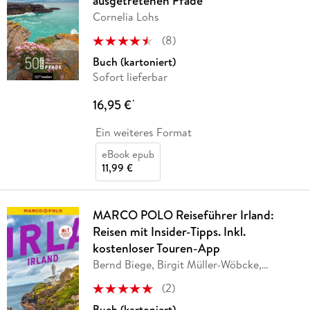
ausgetretenen Pfade
Cornelia Lohs
(
8
)
Buch (kartoniert)
Sofort lieferbar
16,95 €
*
Ein weiteres Format
eBook epub
11,99 €
MARCO POLO Reiseführer Irland:
Reisen mit Insider-Tipps. Inkl.
kostenloser Touren-App
Bernd Biege, Birgit Müller-Wöbcke,
Manfred Wöbcke
(
2
)
Buch (kartoniert)