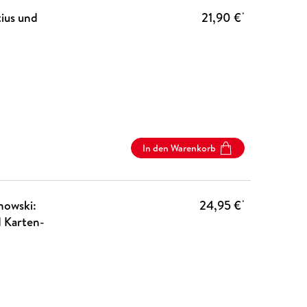
tius und
21,90 €
*
In den Warenkorb
nowski:
24,95 €
*
d Karten-