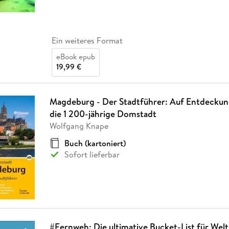
Ein weiteres Format
eBook epub
19,99 €
Magdeburg - Der Stadtführer: Auf Entdeckun
die 1 200-jährige Domstadt
Wolfgang Knape
Buch (kartoniert)
Sofort lieferbar
#Fernweh: Die ultimative Bucket-List für We