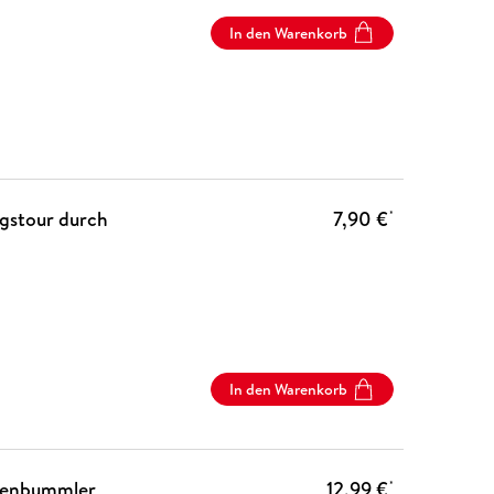
In den Warenkorb
gstour durch
7,90 €
*
In den Warenkorb
ltenbummler
12,99 €
*