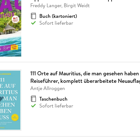
Fremdsprachige Bücher
n Lernhilfen
 Jugendbücher
eiber
Hörbuch Downloads im Bundle
Freddy Langer, Birgit Weidt
cher
 Vergleich
 Puzzlezubehör
Lernen
New Adult
STABILO
Taschenbücher
hilfen
hriller
Buch (kartoniert)
 Backen
er
lender
Ratgeber
Sofort lieferbar
op
hriller
Romance
Sachbücher
precher:innen
Science Fiction
Fremdsprachige Bücher
111 Orte auf Mauritius, die man gesehen haben
Reiseführer, komplett überarbeitete Neuaufla
Antje Allroggen
Taschenbuch
Sofort lieferbar