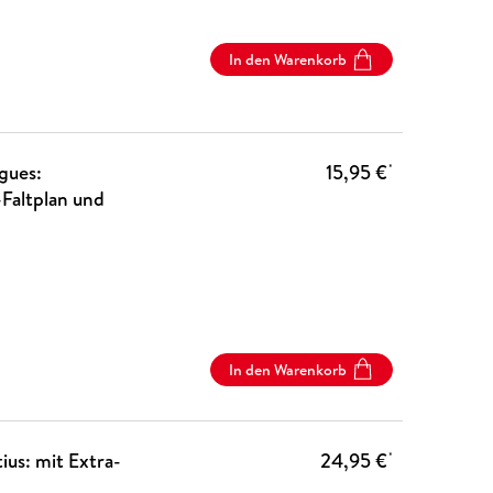
In den Warenkorb
gues:
15,95 €
*
-Faltplan und
In den Warenkorb
us: mit Extra-
24,95 €
*