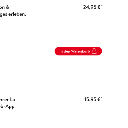
on &
24,95 €
*
ges erleben.
In den Warenkorb
hrer La
15,95 €
*
Web-App