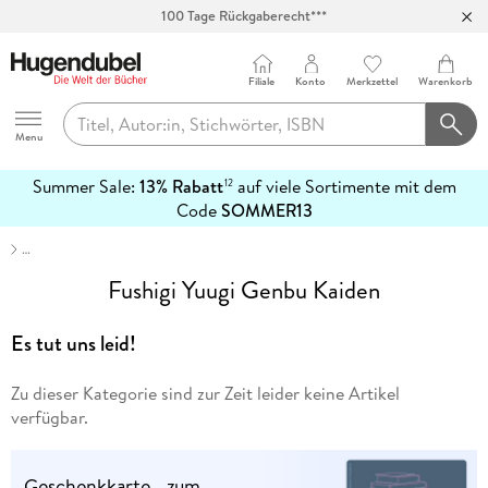
100 Tage Rückgaberecht***
Abholung in über 100 Filialen
Filiale
Konto
Merkzettel
Warenkorb
Hugendubel
Menu
Summer Sale:
13% Rabatt
auf viele Sortimente mit dem
12
mehr
Code
SOMMER13
erfahren
…
Fushigi Yuugi Genbu Kaiden
Es tut uns leid!
Zu dieser Kategorie sind zur Zeit leider keine Artikel
verfügbar.
Geschenkkarte - zum