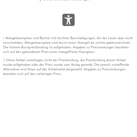
Mängelexemplare sind Bücher mit leichten Beschädigungen, die das Lesen aber nicht
1
einschränken. Mängelexemplare sind durch einen Stempel als solche gekennzeichnet.
Die frühere Buchpreisbindung ist aufgehoben. Angaben zu Preissenkungen beziehen
sich auf den gebundenen Preis eines mangelfreien Exemplars.
Diese Artikel unterliegen nicht der Preisbindung, die Preisbindung dieser Artikel
2
wurde aufgehoben oder der Preis wurde vom Verlag gesenkt. Die jeweils zutreffende
Alternative wird Ihnen auf der Artikelseite dargestellt. Angaben zu Preissenkungen
beziehen sich auf den vorherigen Preis.
Durch Öffnen der Leseprobe willigen Sie ein, dass Daten an den Anbieter der
3
Leseprobe übermittelt werden.
Der gebundene Preis dieses Artikels wird nach Ablauf des auf der Artikelseite
4
dargestellten Datums vom Verlag angehoben.
Der Preisvergleich bezieht sich auf die unverbindliche Preisempfehlung (UVP) des
5
Herstellers.
Der gebundene Preis dieses Artikels wurde vom Verlag gesenkt. Angaben zu
6
Preissenkungen beziehen sich auf den vorherigen Preis.
Die Preisbindung dieses Artikels wurde aufgehoben. Angaben zu Preissenkungen
7