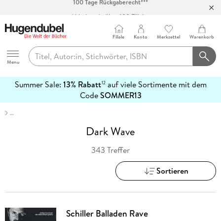
Abholung in über 100 Filialen
Filiale
Konto
Merkzettel
Warenkorb
Hugendubel
Menu
Summer Sale:
13% Rabatt
auf viele Sortimente mit dem
12
mehr
Code
SOMMER13
erfahren
…
Dark Wave
343 Treffer
Sortieren
Schiller Balladen Rave