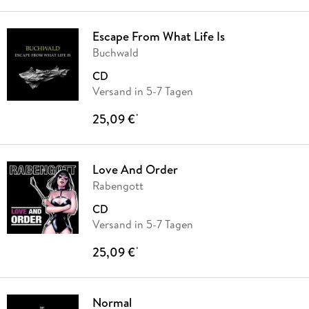
Escape From What Life Is
Buchwald
CD
Versand in 5-7 Tagen
25,09 €
*
Love And Order
Rabengott
CD
Versand in 5-7 Tagen
25,09 €
*
Normal