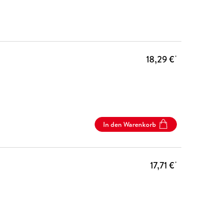
18,29 €
*
In den Warenkorb
17,71 €
*