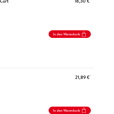
 Curt
18,30 €
In den Warenkorb
21,89 €
*
In den Warenkorb