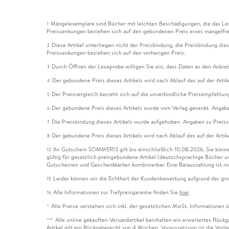
Mängelexemplare sind Bücher mit leichten Beschädigungen, die das Les
1
Preissenkungen beziehen sich auf den gebundenen Preis eines mangelfre
Diese Artikel unterliegen nicht der Preisbindung, die Preisbindung die
2
Preissenkungen beziehen sich auf den vorherigen Preis.
Durch Öffnen der Leseprobe willigen Sie ein, dass Daten an den Anbie
3
Der gebundene Preis dieses Artikels wird nach Ablauf des auf der Arti
4
Der Preisvergleich bezieht sich auf die unverbindliche Preisempfehlun
5
Der gebundene Preis dieses Artikels wurde vom Verlag gesenkt. Angabe
6
Die Preisbindung dieses Artikels wurde aufgehoben. Angaben zu Preis
7
Der gebundene Preis dieses Artikels wird nach Ablauf des auf der Arti
8
Ihr Gutschein SOMMER13 gilt bis einschließlich 10.08.2026. Sie könne
12
gültig für gesetzlich preisgebundene Artikel (deutschsprachige Bücher 
Gutscheinen und Geschenkkarten kombinierbar. Eine Barauszahlung ist ni
Leider können wir die Echtheit der Kundenbewertung aufgrund der gro
15
Alle Informationen zur Tiefpreisgarantie finden Sie
hier
16
Alle Preise verstehen sich inkl. der gesetzlichen MwSt. Informationen 
*
Alle online gekauften Versandartikel beinhalten ein erweitertes Rück
***
Artikel gilt ein Rückgaberecht von 4 Wochen. Voraussetzung ist die Vorlag