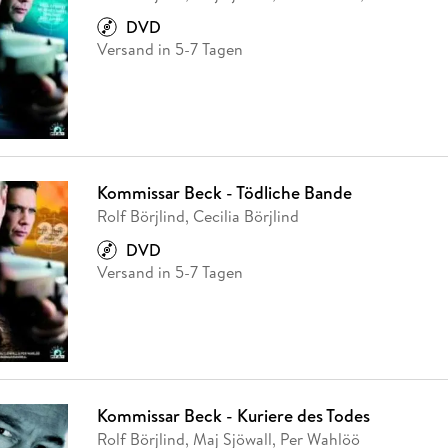
Fremdsprachige Bücher
n Lernhilfen
 Jugendbücher
eiber
Hörbuch Downloads im Bundle
cher
 Vergleich
 Puzzlezubehör
Lernen
New Adult
STABILO
DVD
Taschenbücher
hilfen
hriller
Versand in 5-7 Tagen
 Backen
er
lender
Ratgeber
op
hriller
Romance
Sachbücher
precher:innen
Science Fiction
Fremdsprachige Bücher
Kommissar Beck - Tödliche Bande
Rolf Börjlind, Cecilia Börjlind
DVD
Versand in 5-7 Tagen
Kommissar Beck - Kuriere des Todes
Rolf Börjlind, Maj Sjöwall, Per Wahlöö