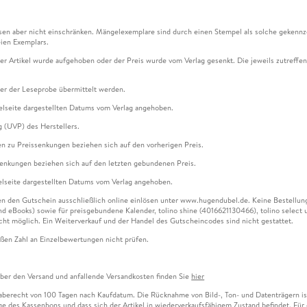
en aber nicht einschränken. Mängelexemplare sind durch einen Stempel als solche gekennz
ien Exemplars.
ser Artikel wurde aufgehoben oder der Preis wurde vom Verlag gesenkt. Die jeweils zutreffend
ter der Leseprobe übermittelt werden.
kelseite dargestellten Datums vom Verlag angehoben.
g (UVP) des Herstellers.
n zu Preissenkungen beziehen sich auf den vorherigen Preis.
senkungen beziehen sich auf den letzten gebundenen Preis.
kelseite dargestellten Datums vom Verlag angehoben.
n den Gutschein ausschließlich online einlösen unter www.hugendubel.de. Keine Bestellung z
und eBooks) sowie für preisgebundene Kalender, tolino shine (4016621130466), tolino selec
cht möglich. Ein Weiterverkauf und der Handel des Gutscheincodes sind nicht gestattet.
ßen Zahl an Einzelbewertungen nicht prüfen.
über den Versand und anfallende Versandkosten finden Sie
hier
gaberecht von 100 Tagen nach Kaufdatum. Die Rücknahme von Bild-, Ton- und Datenträgern ist 
e des Kassenbons und dass sich der Artikel in wiederverkaufsfähigem Zustand befindet. Für d