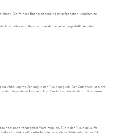
eichnet. Die frühere Buchpreisbindung ist aufgehoben. Angaben zu
e Alternative wird Ihnen auf der Artikelseite dargestellt. Angaben zu
ur Abholung mit Zahlung in der Filiale möglich. Der Gutschein ist nicht
t und das Hugendubel Hörbuch Abo. Der Gutschein ist nicht mit anderen
nur bei noch versiegelter Ware möglich. Für in der Filiale gekaufte
igitale Produkte gilt weiterhin die gesetzliche Widerrufsfrist von 14