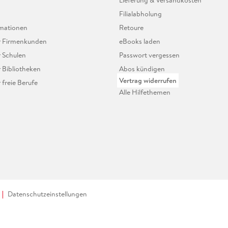
Lieferung & Versandkosten
Filialabholung
mationen
Retoure
ür Firmenkunden
eBooks laden
r Schulen
Passwort vergessen
r Bibliotheken
Abos kündigen
Vertrag widerrufen
r freie Berufe
Alle Hilfethemen
Datenschutzeinstellungen