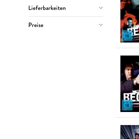
Rolf Börjlind
(
8
)
Lieferbarkeiten
Maj Sjöwall
(
7
)
Versand in wenigen Tagen
(
8
)
Preise
Per Wahlöö
(
7
)
0-5 €
(
0
)
Cecilia Börjlind
(
2
)
5-10 €
(
0
)
10-20 €
(
2
)
20-50 €
(
6
)
> 50 €
(
0
)