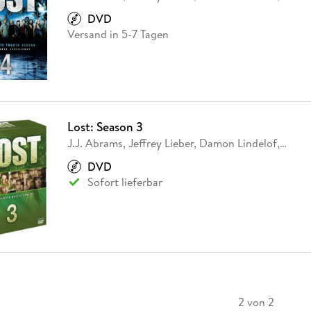
Fremdsprachige Bücher
n Lernhilfen
 Jugendbücher
eiber
Hörbuch Downloads im Bundle
cher
 Vergleich
 Puzzlezubehör
Lernen
New Adult
STABILO
DVD
Taschenbücher
hilfen
hriller
Versand in 5-7 Tagen
 Backen
er
lender
Ratgeber
op
hriller
Romance
Sachbücher
precher:innen
Science Fiction
Lost: Season 3
Fremdsprachige Bücher
J.J. Abrams, Jeffrey Lieber, Damon Lindelof,
…
DVD
Sofort lieferbar
2 von 2