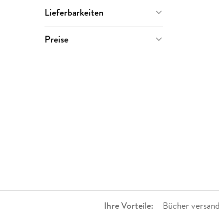
Adam Horowitz
(
2
)
Lieferbarkeiten
Carlton Cuse
(
2
)
Sofort verfügbar
(
1
)
Preise
Damon Lindelof
(
2
)
Versand in wenigen Tagen
(
1
)
0-5 €
(
0
)
J. J. Abrams
(
2
)
5-10 €
(
0
)
Jeffrey Lieber
(
2
)
10-20 €
(
0
)
20-50 €
(
2
)
> 50 €
(
0
)
Ihre Vorteile:
Bücher versand