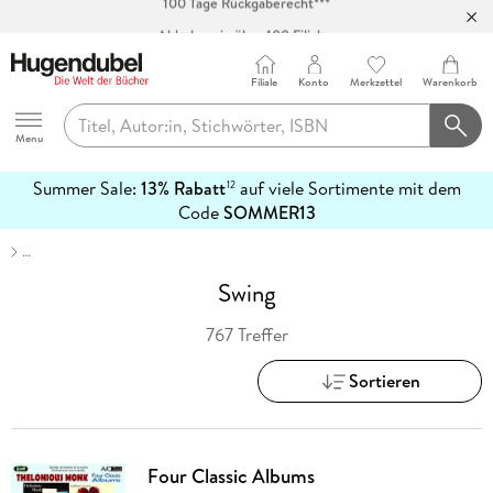
Abholung in über 100 Filialen
Filiale
Konto
Merkzettel
Warenkorb
Hugendubel
Menu
Summer Sale:
13% Rabatt
auf viele Sortimente mit dem
12
mehr
Code
SOMMER13
erfahren
…
Swing
767 Treffer
Sortieren
Four Classic Albums