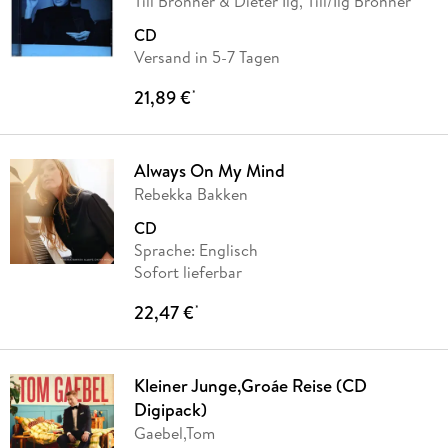
Till Brönner & Dieter Ilg, Till/Ilg Brönner
CD
Versand in 5-7 Tagen
21,89 €
*
Always On My Mind
Rebekka Bakken
CD
Sprache: Englisch
Sofort lieferbar
22,47 €
*
Kleiner Junge,Groáe Reise (CD
Digipack)
Gaebel,Tom