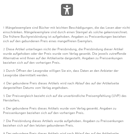
Mängelexemplare sind Bücher mit leichten Beschädigungen, die das Lesen aber nicht
1
einschränken. Mängelexemplare sind durch einen Stempel als solche gekennzeichnet.
Die frühere Buchpreisbindung ist aufgehoben. Angaben zu Preissenkungen beziehen
sich auf den gebundenen Preis eines mangelfreien Exemplars.
Diese Artikel unterliegen nicht der Preisbindung, die Preisbindung dieser Artikel
2
wurde aufgehoben oder der Preis wurde vom Verlag gesenkt. Die jeweils zutreffende
Alternative wird Ihnen auf der Artikelseite dargestellt. Angaben zu Preissenkungen
beziehen sich auf den vorherigen Preis.
Durch Öffnen der Leseprobe willigen Sie ein, dass Daten an den Anbieter der
3
Leseprobe übermittelt werden.
Der gebundene Preis dieses Artikels wird nach Ablauf des auf der Artikelseite
4
dargestellten Datums vom Verlag angehoben.
Der Preisvergleich bezieht sich auf die unverbindliche Preisempfehlung (UVP) des
5
Herstellers.
Der gebundene Preis dieses Artikels wurde vom Verlag gesenkt. Angaben zu
6
Preissenkungen beziehen sich auf den vorherigen Preis.
Die Preisbindung dieses Artikels wurde aufgehoben. Angaben zu Preissenkungen
7
beziehen sich auf den letzten gebundenen Preis.
Der gebundene Preis dieses Artikels wird nach Ablauf des auf der Artikelseite
8