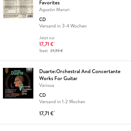
Favorites
Agustin Maruri
CD
Versand in 3-4 Wochen
Jetzt nur
17,71 €
*
Statt
21,39 €
Duarte:Orchestral And Concertante
Works For Guitar
Various
CD
Versand in 1-2 Wochen
17,71 €
*