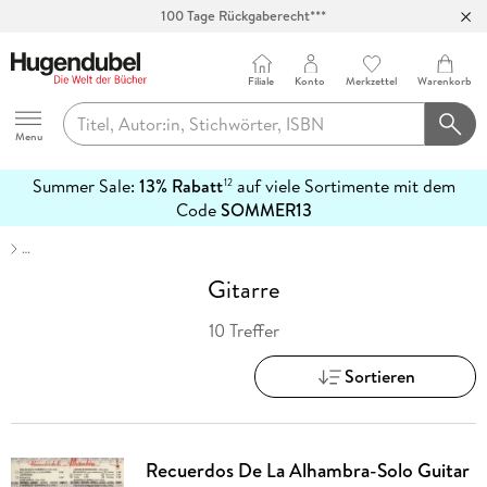
100 Tage Rückgaberecht***
Abholung in über 100 Filialen
Filiale
Konto
Merkzettel
Warenkorb
Hugendubel
Menu
Summer Sale:
13% Rabatt
auf viele Sortimente mit dem
12
mehr
Code
SOMMER13
erfahren
…
Gitarre
10 Treffer
Sortieren
Recuerdos De La Alhambra-Solo Guitar