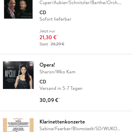
Cuper/Aubier/Schnitzler/Barthe/Orch.
Symph. de
…
CD
Sofort lieferbar
Jetzt nur
21,30 €
*
Statt
26,29 €
Opera!
Sharon/Wko Kam
CD
Versand in 5-7 Tagen
30,09 €
*
Klarinettenkonzerte
Sabine/Faerber/Blomstedt/SD/WUKO