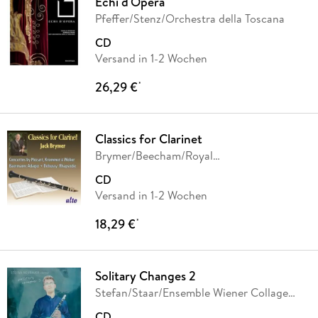
Echi d'Opera
Pfeffer/Stenz/Orchestra della Toscana
CD
Versand in 1-2 Wochen
26,29 €
*
Classics for Clarinet
Brymer/Beecham/Royal
PO/Prohaska/Orch. Wiener
CD
Versand in 1-2 Wochen
18,29 €
*
Solitary Changes 2
Stefan/Staar/Ensemble Wiener Collage
Neubauer
CD