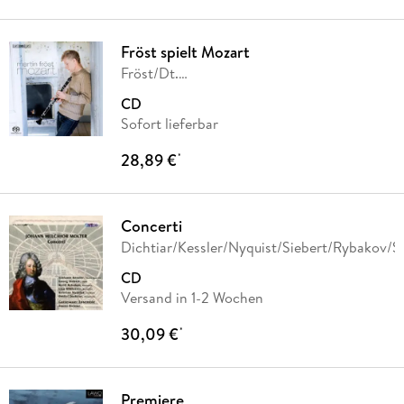
Fröst spielt Mozart
Fröst/Dt.
Kammerphilharmonie/Tamestit/Andsnes
CD
Sofort lieferbar
28,89 €
*
Concerti
Dichtiar/Kessler/Nyquist/Siebert/Rybakov/S
CD
Versand in 1-2 Wochen
30,09 €
*
Premiere