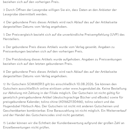
beziehen sich auf den vorherigen Preis.
Durch Öffnen der Leseprobe willigen Sie ein, dass Daten an den Anbieter der
3
Leseprobe übermittelt werden.
Der gebundene Preis dieses Artikels wird nach Ablauf des auf der Artikelseite
4
dargestellten Datums vom Verlag angehoben.
Der Preisvergleich bezieht sich auf die unverbindliche Preisempfehlung (UVP) des
5
Herstellers.
Der gebundene Preis dieses Artikels wurde vom Verlag gesenkt. Angaben zu
6
Preissenkungen beziehen sich auf den vorherigen Preis.
Die Preisbindung dieses Artikels wurde aufgehoben. Angaben zu Preissenkungen
7
beziehen sich auf den letzten gebundenen Preis.
Der gebundene Preis dieses Artikels wird nach Ablauf des auf der Artikelseite
8
dargestellten Datums vom Verlag angehoben.
Ihr Gutschein SOMMER13 gilt bis einschließlich 10.08.2026. Sie können den
12
Gutschein ausschließlich online einlösen unter www.hugendubel.de. Keine Bestellung
zur Abholung mit Zahlung in der Filiale möglich. Der Gutschein ist nicht gültig für
gesetzlich preisgebundene Artikel (deutschsprachige Bücher und eBooks) sowie für
preisgebundene Kalender, tolino shine (4016621130466), tolino select und das
Hugendubel Hörbuch Abo. Der Gutschein ist nicht mit anderen Gutscheinen und
Geschenkkarten kombinierbar. Eine Barauszahlung ist nicht möglich. Ein Weiterverkauf
und der Handel des Gutscheincodes sind nicht gestattet.
Leider können wir die Echtheit der Kundenbewertung aufgrund der großen Zahl an
15
Einzelbewertungen nicht prüfen.