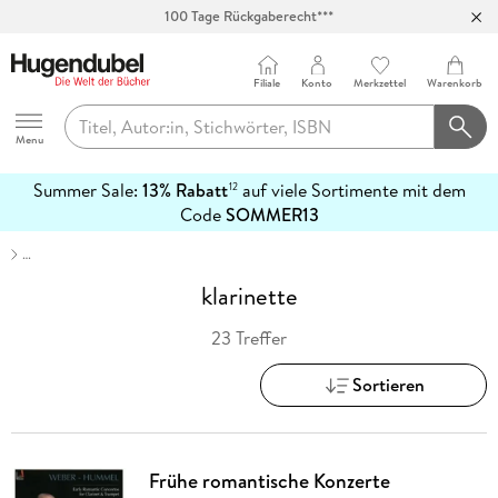
100 Tage Rückgaberecht***
Abholung in über 100 Filialen
Filiale
Konto
Merkzettel
Warenkorb
Hugendubel
Menu
Summer Sale:
13% Rabatt
auf viele Sortimente mit dem
12
mehr
Code
SOMMER13
erfahren
…
klarinette
23 Treffer
Sortieren
Frühe romantische Konzerte