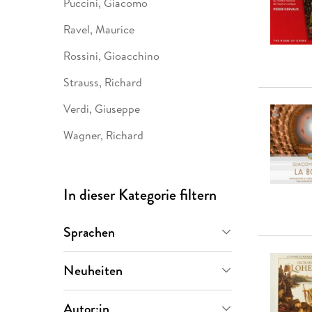
Puccini, Giacomo
Ravel, Maurice
Rossini, Gioacchino
Strauss, Richard
Verdi, Giuseppe
Wagner, Richard
In dieser Kategorie filtern
Sprachen
Deutsch
(
32
)
Neuheiten
Englisch
(
14
)
Demnächst
(
4
)
Autor:in