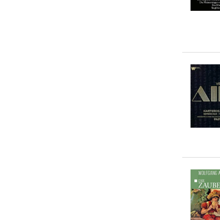
Kaufmann
(
9
)
... weitere Autor:in suchen