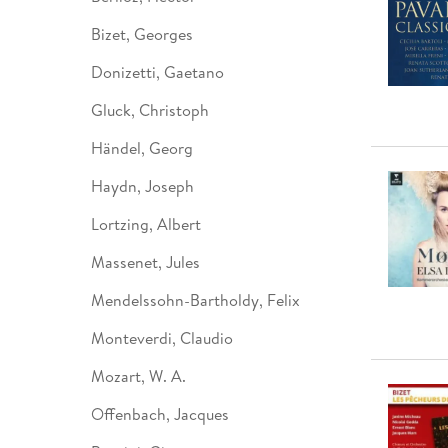
Leseempfehlung
eBook Abonnement
Postkarten
Westerman
Kinder- &
Kugelschr
Hörbuchsprecher
Günstige Spielwaren
Wochenkalender
Kinderbü
Romane
Geräte im
Puzzles &
Schule & 
Bizet, Georges
Buchtrends auf Social Media
eBooks verschenken
Klett Lern
Krimis & T
Buchkalender
Kochen &
Sachbüch
Sprachka
Donizetti, Gaetano
büchermenschen
Duden Sh
Romane
Krimis & T
Top Autor:innen
Hörspiele
Gluck, Christoph
Manga
Top Serien
Hörbuchs
Händel, Georg
Gebrauchtbuch
Haydn, Joseph
Lortzing, Albert
Massenet, Jules
Mendelssohn-Bartholdy, Felix
Monteverdi, Claudio
Mozart, W. A.
Offenbach, Jacques