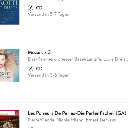
Fremdsprachige Bücher
n Lernhilfen
 Jugendbücher
eiber
Hörbuch Downloads im Bundle
cher
 Vergleich
 Puzzlezubehör
Lernen
New Adult
STABILO
CD
Taschenbücher
hilfen
hriller
Versand in 5-7 Tagen
 Backen
er
lender
Ratgeber
op
hriller
Romance
Sachbücher
precher:innen
Science Fiction
Mozart x 3
Fremdsprachige Bücher
Elsa/Kammerorchester Basel/Langr'e, Louis Dreisi
CD
Versand in 3-5 Tagen
Les Pcheurs De Perles-Die Perlenfischer (GA)
Pierre/Gedda, Nicolai/Blanc, Ernest Dervaux,
…