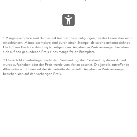
Mängelexemplare sind Bücher mit leichten Beschädigungen, die das Lesen aber nicht
1
einschränken. Mängelexemplare sind durch einen Stempel als solche gekennzeichnet.
Die frühere Buchpreisbindung ist aufgehoben. Angaben zu Preissenkungen beziehen
sich auf den gebundenen Preis eines mangelfreien Exemplars.
Diese Artikel unterliegen nicht der Preisbindung, die Preisbindung dieser Artikel
2
wurde aufgehoben oder der Preis wurde vom Verlag gesenkt. Die jeweils zutreffende
Alternative wird Ihnen auf der Artikelseite dargestellt. Angaben zu Preissenkungen
beziehen sich auf den vorherigen Preis.
Durch Öffnen der Leseprobe willigen Sie ein, dass Daten an den Anbieter der
3
Leseprobe übermittelt werden.
Der gebundene Preis dieses Artikels wird nach Ablauf des auf der Artikelseite
4
dargestellten Datums vom Verlag angehoben.
Der Preisvergleich bezieht sich auf die unverbindliche Preisempfehlung (UVP) des
5
Herstellers.
Der gebundene Preis dieses Artikels wurde vom Verlag gesenkt. Angaben zu
6
Preissenkungen beziehen sich auf den vorherigen Preis.
Die Preisbindung dieses Artikels wurde aufgehoben. Angaben zu Preissenkungen
7