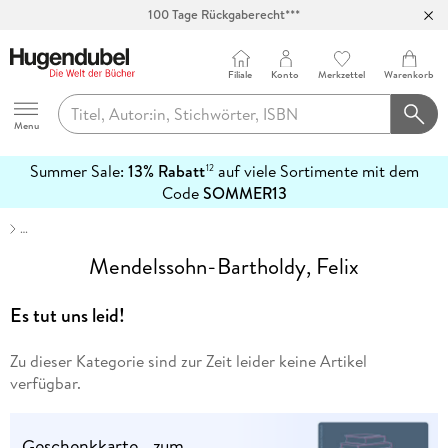
100 Tage Rückgaberecht***
Abholung in über 100 Filialen
Filiale
Konto
Merkzettel
Warenkorb
Hugendubel
Menu
Summer Sale:
13% Rabatt
auf viele Sortimente mit dem
12
mehr
Code
SOMMER13
erfahren
…
Mendelssohn-Bartholdy, Felix
Es tut uns leid!
Zu dieser Kategorie sind zur Zeit leider keine Artikel
verfügbar.
Geschenkkarte - zum