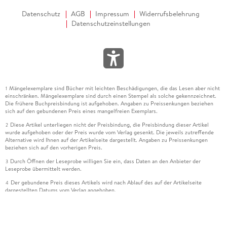
Datenschutz
AGB
Impressum
Widerrufsbelehrung
Datenschutzeinstellungen
Mängelexemplare sind Bücher mit leichten Beschädigungen, die das Lesen aber nicht
1
einschränken. Mängelexemplare sind durch einen Stempel als solche gekennzeichnet.
Die frühere Buchpreisbindung ist aufgehoben. Angaben zu Preissenkungen beziehen
sich auf den gebundenen Preis eines mangelfreien Exemplars.
Diese Artikel unterliegen nicht der Preisbindung, die Preisbindung dieser Artikel
2
wurde aufgehoben oder der Preis wurde vom Verlag gesenkt. Die jeweils zutreffende
Alternative wird Ihnen auf der Artikelseite dargestellt. Angaben zu Preissenkungen
beziehen sich auf den vorherigen Preis.
Durch Öffnen der Leseprobe willigen Sie ein, dass Daten an den Anbieter der
3
Leseprobe übermittelt werden.
Der gebundene Preis dieses Artikels wird nach Ablauf des auf der Artikelseite
4
dargestellten Datums vom Verlag angehoben.
Der Preisvergleich bezieht sich auf die unverbindliche Preisempfehlung (UVP) des
5
Herstellers.
Der gebundene Preis dieses Artikels wurde vom Verlag gesenkt. Angaben zu
6