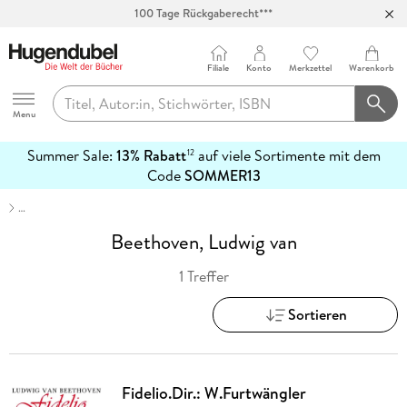
100 Tage Rückgaberecht***
Abholung in über 100 Filialen
Filiale
Konto
Merkzettel
Warenkorb
Hugendubel
Menu
Summer Sale:
13% Rabatt
auf viele Sortimente mit dem
12
mehr
Code
SOMMER13
erfahren
…
Beethoven, Ludwig van
1 Treffer
Sortieren
Fidelio.Dir.: W.Furtwängler