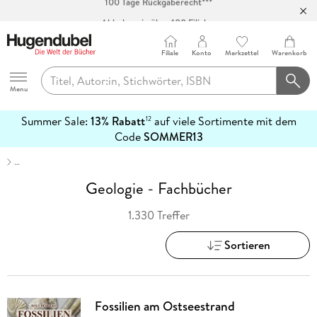
Abholung in über 100 Filialen
Filiale
Konto
Merkzettel
Warenkorb
Hugendubel
Menu
Summer Sale:
13% Rabatt
auf viele Sortimente mit dem
12
mehr
Code
SOMMER13
erfahren
…
Geologie - Fachbücher
1.330 Treffer
Sortieren
Fossilien am Ostseestrand