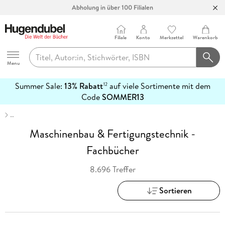
Abholung in über 100 Filialen
Filiale
Konto
Merkzettel
Warenkorb
Hugendubel
Menu
Summer Sale:
13% Rabatt
auf viele Sortimente mit dem
12
mehr
Code
SOMMER13
erfahren
…
Maschinenbau & Fertigungstechnik -
Fachbücher
8.696 Treffer
Sortieren