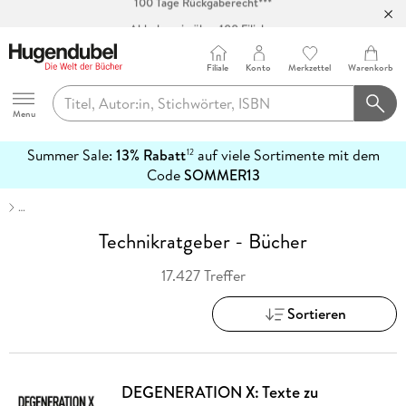
Abholung in über 100 Filialen
Filiale
Konto
Merkzettel
Warenkorb
Hugendubel
Menu
Summer Sale:
13% Rabatt
auf viele Sortimente mit dem
12
mehr
Code
SOMMER13
erfahren
…
Technikratgeber - Bücher
17.427 Treffer
Sortieren
DEGENERATION X: Texte zu