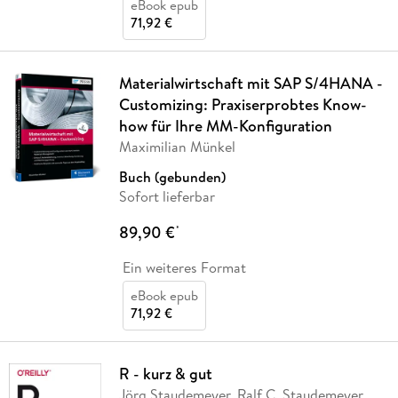
eBook epub
71,92 €
Materialwirtschaft mit SAP S/4HANA -
Customizing: Praxiserprobtes Know-
how für Ihre MM-Konfiguration
Maximilian Münkel
Buch (gebunden)
Sofort lieferbar
89,90 €
*
Ein weiteres Format
eBook epub
71,92 €
R - kurz & gut
Jörg Staudemeyer, Ralf C. Staudemeyer