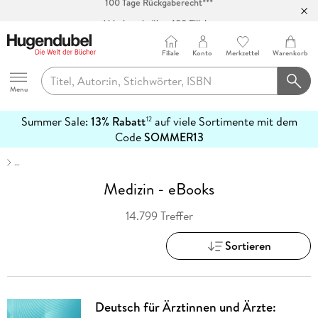
Abholung in über 100 Filialen
Filiale
Konto
Merkzettel
Warenkorb
Hugendubel
Menu
Summer Sale:
13% Rabatt
auf viele Sortimente mit dem
12
mehr
Code
SOMMER13
erfahren
…
Medizin - eBooks
14.799 Treffer
Sortieren
Deutsch für Ärztinnen und Ärzte: