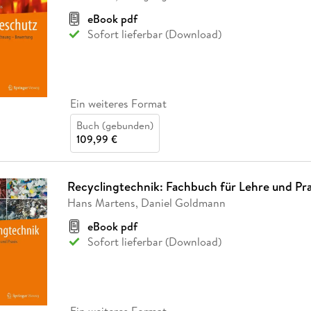
Fremdsprachige Bücher
n Lernhilfen
 Jugendbücher
eiber
Hörbuch Downloads im Bundle
cher
 Vergleich
 Puzzlezubehör
Lernen
New Adult
STABILO
eBook pdf
Taschenbücher
hilfen
hriller
Sofort lieferbar (Download)
 Backen
er
lender
Ratgeber
op
hriller
Romance
Sachbücher
precher:innen
Ein weiteres Format
Science Fiction
Buch (gebunden)
Fremdsprachige Bücher
109,99 €
Recyclingtechnik: Fachbuch für Lehre und Pra
Hans Martens, Daniel Goldmann
eBook pdf
Sofort lieferbar (Download)