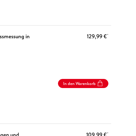
ussmessung in
129,99 €
*
In den Warenkorb
agen und
109,99 €
*