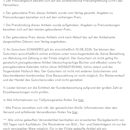
Der Preisvergleich bezieht sich auf die unverbindliche Preisempfehlung (UVP) des
5
Herstellers.
Der gebundene Preis dieses Artikels wurde vom Verlag gesenkt. Angaben zu
6
Preissenkungen beziehen sich auf den vorherigen Preis.
Die Preisbindung dieses Artikels wurde aufgehoben. Angaben zu Preissenkungen
7
beziehen sich auf den letzten gebundenen Preis.
Der gebundene Preis dieses Artikels wird nach Ablauf des auf der Artikelseite
8
dargestellten Datums vom Verlag angehoben.
Ihr Gutschein SOMMER13 gilt bis einschließlich 10.08.2026. Sie können den
12
Gutschein ausschließlich online einlösen unter www.hugendubel.de. Keine Bestellung
zur Abholung mit Zahlung in der Filiale möglich. Der Gutschein ist nicht gültig für
gesetzlich preisgebundene Artikel (deutschsprachige Bücher und eBooks) sowie für
preisgebundene Kalender, tolino shine (4016621130466), tolino select und das
Hugendubel Hörbuch Abo. Der Gutschein ist nicht mit anderen Gutscheinen und
Geschenkkarten kombinierbar. Eine Barauszahlung ist nicht möglich. Ein Weiterverkauf
und der Handel des Gutscheincodes sind nicht gestattet.
Leider können wir die Echtheit der Kundenbewertung aufgrund der großen Zahl an
15
Einzelbewertungen nicht prüfen.
Alle Informationen zur Tiefpreisgarantie finden Sie
hier
16
Alle Preise verstehen sich inkl. der gesetzlichen MwSt. Informationen über den
*
Versand und anfallende Versandkosten finden Sie
hier
Alle online gekauften Versandartikel beinhalten ein erweitertes Rückgaberecht von
***
100 Tagen nach Kaufdatum. Die Rücknahme von Bild-, Ton- und Datenträgern ist nur bei
noch versiegelter Ware möglich. Für in der Filiale gekaufte Artikel gilt ein