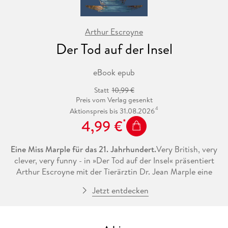
traut dem Bild nicht und ermittelt auf eigene Faust. Ihre Spur
führt sie zu Mickael, der sich inzwischen Sorgen um seine
tierschutzbewegte Tochter machen muss.
Arthur Escroyne
Der Tod auf der Insel
eBook epub
Statt
10,99 €
Preis vom Verlag gesenkt
4
Aktionspreis bis 31.08.2026
4,99 €
Eine Miss Marple für das 21. Jahrhundert.
Very British, very
clever, very funny - in »Der Tod auf der Insel« präsentiert
Arthur Escroyne mit der Tierärztin Dr. Jean Marple eine
Ermittlerfigur mit Kultpotential! Scharfsichtig wie Hercule
Jetzt entdecken
Poirot und schrullig wie Miss Marple löst Jean ihren ersten
Fall.