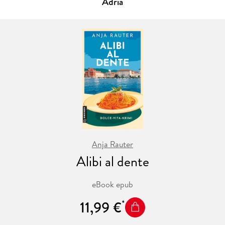
Adria
Ausgerechnet auf der idyllischen Gezeiteninsel St. Michael's
Mount,
der
Touristenattraktion Cornwalls, bricht ein Tourist beim
traditionellen High Tea tot zusammen. Herzinfarkt, urteilt
der Dorfarzt, Mord, glaubt die zufällig anwesende Tierärztin
Jean Marple. Und ihre Untersuchung der Teetasse, aus der
das Opfer getrunken hat, bestätigt ihren Verdacht:
Strychnin. Inspektor Finlaggan, gebürtiger Schotte und
gerade erst hierher versetzt, ist einigermaßen konsterniert,
dass eine Hobbydetektivin ihm in seinen Fall reinpfuscht.
Und nicht die Absicht hat, damit aufzuhören . . .
Anja Rauter
Alibi al dente
Fans von Margaret Rutherford in ihrer Paraderolle als »Miss
Jane Marple« werden begeistert sein von der modernen
eBook epub
(Fast-)Namensvetterin, Dr. Jean Marple, die in diesem
raffiniert geplotteten Kriminalroman ihr Talent fürs Ermitteln
11,99 €
entdeckt. Nicht nur ihre Exzentrizität - zu ihrem typischen
Outfit gehören ein wetterfestes Cape und ein merkwürdiger