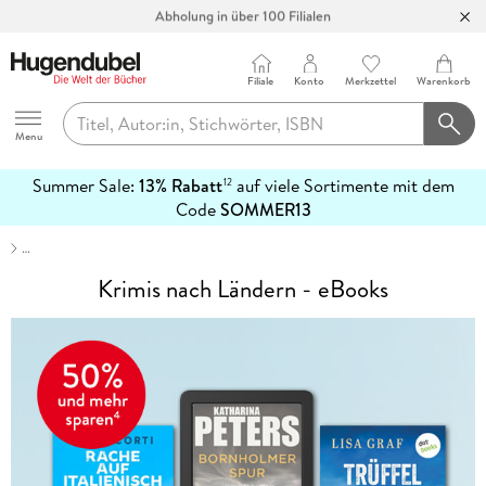
Abholung in über 100 Filialen
Filiale
Konto
Merkzettel
Warenkorb
Hugendubel
Menu
Summer Sale:
13% Rabatt
auf viele Sortimente mit dem
12
mehr
Code
SOMMER13
erfahren
…
Krimis nach Ländern - eBooks