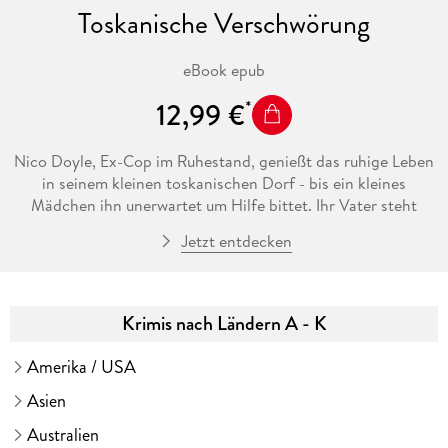
Toskanische Verschwörung
bei Arthur Escroynes »Der Tod auf der Insel« fündig!
eBook epub
12,99 €
Nico Doyle, Ex-Cop im Ruhestand, genießt das ruhige Leben
in seinem kleinen toskanischen Dorf - bis ein kleines
Mädchen ihn unerwartet um Hilfe bittet. Ihr Vater steht
unter Mordverdacht. Auf eigene Faust beginnt er zu
Jetzt entdecken
ermitteln, folgt den Spuren zwischen seinem Heimatort
Gravigna und dem mittelalterlichen Städtchen Pitigliano.
Dabei muss er all seine Erfahrung als New Yorker Polizist
einsetzen - und schon bald zeigt sich, dass hinter der
Krimis nach Ländern A - K
idyllischen Fassade der Toskana dunkle Geheimnisse lauern.
Amerika / USA
Asien
Ein atmosphärischer Kriminalroman voller Lokalkolorit,
Spannung und italienischem Flair.
Australien