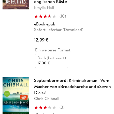
englischen Küste
Emylia Hall
(
10
)
eBook epub
Sofort lieferbar (Download)
12,99 €
*
Ein weiteres Format
Buch (kartoniert)
17,00 €
Septembermord: Kriminalroman | Vom
Macher von »Broadchurch« und »Seven
Dials«!
Chris Chibnall
(
3
)