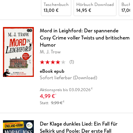
Taschenbuch
Hörbuch Download
Buch 
13,00 €
14,95 €
17,00
Mord in Leighford: Der spannende
Cosy Crime voller Twists und britischem
Humor
M. J. Trow
(
1
)
eBook epub
Sofort lieferbar (Download)
4
Aktionspreis bis 03.09.2026
4,99 €
*
4
Statt
9,99 €
Der Klage dunkles Lied: Ein Fall für
Selkirk und Poole: Der erste Fall