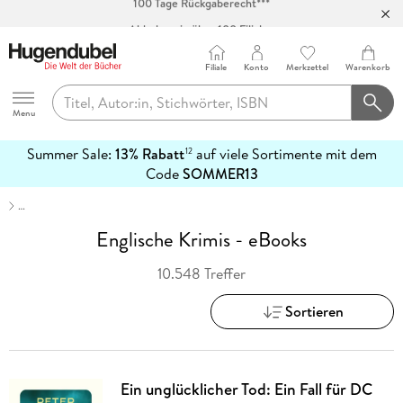
Abholung in über 100 Filialen
Filiale
Konto
Merkzettel
Warenkorb
Hugendubel
Menu
Summer Sale:
13% Rabatt
auf viele Sortimente mit dem
12
mehr
Code
SOMMER13
erfahren
…
Englische Krimis - eBooks
10.548 Treffer
Sortieren
Ein unglücklicher Tod: Ein Fall für DC