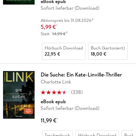
eBook epub
Sofort lieferbar (Download)
4
Aktionspreis bis 31.08.2026
5,99 €
*
4
Statt
14,99 €
Hörbuch Download
Buch (kartoniert)
22,95 €
18,00 €
Die Suche: Ein Kate-Linville-Thriller
Charlotte Link
(
338
)
eBook epub
Sofort lieferbar (Download)
11,99 €
*
Taschenbuch
Hörbuch Download
Buch 