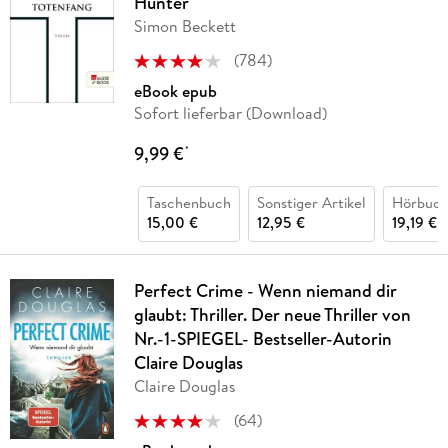
Hunter
Simon Beckett
(
784
)
eBook epub
Sofort lieferbar (Download)
9,99 €
*
Taschenbuch
Sonstiger Artikel
Hörbuch
15,00 €
12,95 €
19,19 €
Perfect Crime - Wenn niemand dir
glaubt: Thriller. Der neue Thriller von
Nr.-1-SPIEGEL- Bestseller-Autorin
Claire Douglas
Claire Douglas
(
64
)