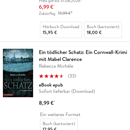
Preis gilt bis 31.08.2026
6,99 €
*
8
Zukünftig
15,99 €
Hörbuch Download
Buch (kartoniert)
15,95 €
18,00 €
Ein tödlicher Schatz: Ein Cornwall-Krimi
mit Mabel Clarence
Rebecca Michéle
(
33
)
eBook epub
Sofort lieferbar (Download)
8,99 €
*
Ein weiteres Format
Buch (kartoniert)
12,95 €