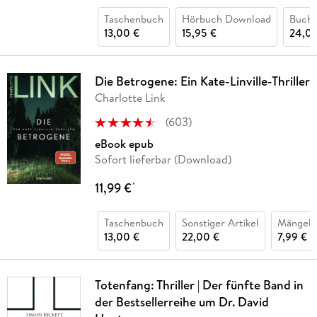
Taschenbuch
Hörbuch Download
Buch 
13,00 €
15,95 €
24,00
Die Betrogene: Ein Kate-Linville-Thriller
Charlotte Link
(
603
)
eBook epub
Sofort lieferbar (Download)
11,99 €
*
Taschenbuch
Sonstiger Artikel
Mängele
13,00 €
22,00 €
7,99 €
Totenfang: Thriller | Der fünfte Band in
der Bestsellerreihe um Dr. David