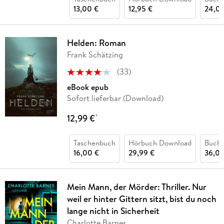
13,00 €
12,95 €
24,00
Helden: Roman
Frank Schätzing
(
33
)
eBook epub
Sofort lieferbar (Download)
12,99 €
*
Taschenbuch
Hörbuch Download
Buch 
16,00 €
29,99 €
36,00
Mein Mann, der Mörder: Thriller. Nur
weil er hinter Gittern sitzt, bist du noch
lange nicht in Sicherheit
Charlotte Barnes