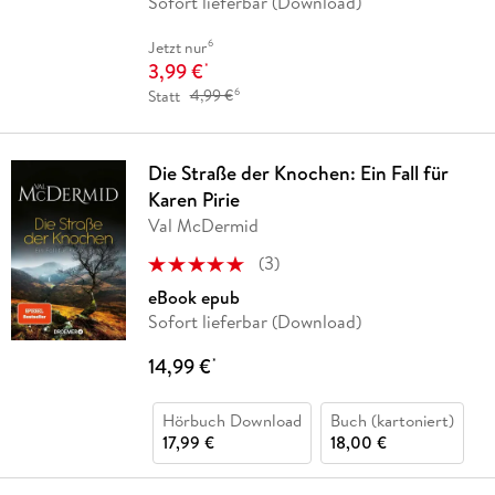
Sofort lieferbar (Download)
6
Jetzt nur
3,99 €
*
6
Statt
4,99 €
Die Straße der Knochen: Ein Fall für
Karen Pirie
Val McDermid
(
3
)
eBook epub
Sofort lieferbar (Download)
14,99 €
*
Hörbuch Download
Buch (kartoniert)
17,99 €
18,00 €