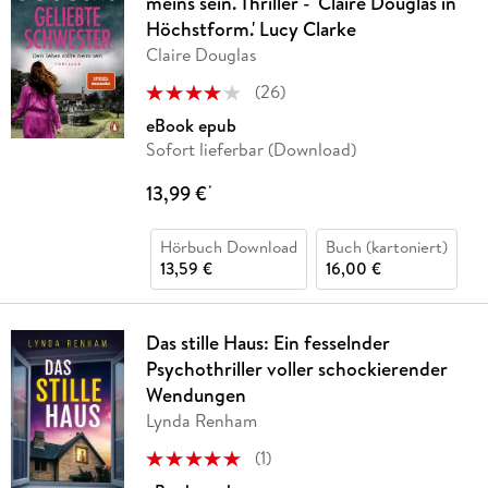
meins sein. Thriller - 'Claire Douglas in
Höchstform.' Lucy Clarke
Claire Douglas
(
26
)
eBook epub
Sofort lieferbar (Download)
13,99 €
*
Hörbuch Download
Buch (kartoniert)
13,59 €
16,00 €
Das stille Haus: Ein fesselnder
Psychothriller voller schockierender
Wendungen
Lynda Renham
(
1
)