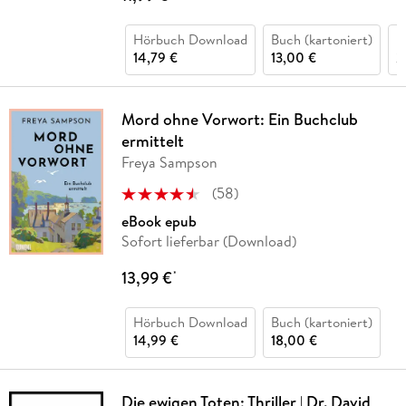
Hörbuch Download
Buch (kartoniert)
H
14,79 €
13,00 €
2
Mord ohne Vorwort: Ein Buchclub
ermittelt
Freya Sampson
(
58
)
eBook epub
Sofort lieferbar (Download)
13,99 €
*
Hörbuch Download
Buch (kartoniert)
14,99 €
18,00 €
Die ewigen Toten: Thriller | Dr. David