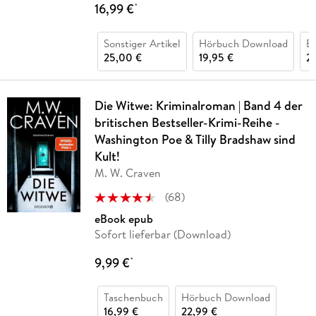
16,99 €
*
Sonstiger Artikel
Hörbuch Download
B
25,00 €
19,95 €
2
Die Witwe: Kriminalroman | Band 4 der
britischen Bestseller-Krimi-Reihe -
Washington Poe & Tilly Bradshaw sind
Kult!
M. W. Craven
(
68
)
eBook epub
Sofort lieferbar (Download)
9,99 €
*
Taschenbuch
Hörbuch Download
16,99 €
22,99 €