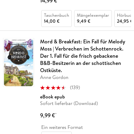
14,99 €
Taschenbuch
Mängelexemplar
Hörbuch
14,00 €
9,49 €
24,95 €
Mord & Breakfast: Ein Fall für Melody
Moss | Verbrechen im Schottenrock.
Der 1. Fall für die frisch gebackene
B&B-Besitzerin an der schottischen
Ostküste.
Anne Gordon
(
139
)
eBook epub
Sofort lieferbar (Download)
9,99 €
*
Ein weiteres Format