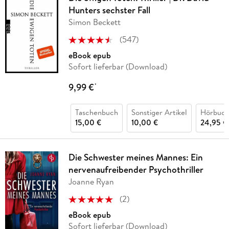
Hunters sechster Fall
Simon Beckett
(
547
)
eBook epub
Sofort lieferbar (Download)
9,99 €
*
Taschenbuch
Sonstiger Artikel
Hörbuch
15,00 €
10,00 €
24,95 €
Die Schwester meines Mannes: Ein
nervenaufreibender Psychothriller
Joanne Ryan
(
2
)
eBook epub
Sofort lieferbar (Download)