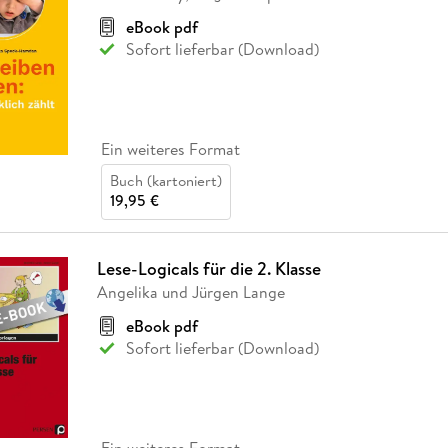
Fremdsprachige Bücher
n Lernhilfen
 Jugendbücher
eiber
Hörbuch Downloads im Bundle
cher
 Vergleich
 Puzzlezubehör
Lernen
New Adult
STABILO
eBook pdf
Taschenbücher
hilfen
hriller
Sofort lieferbar (Download)
 Backen
er
lender
Ratgeber
op
hriller
Romance
Sachbücher
precher:innen
Ein weiteres Format
Science Fiction
Buch (kartoniert)
Fremdsprachige Bücher
19,95 €
Lese-Logicals für die 2. Klasse
Angelika und Jürgen Lange
eBook pdf
Sofort lieferbar (Download)