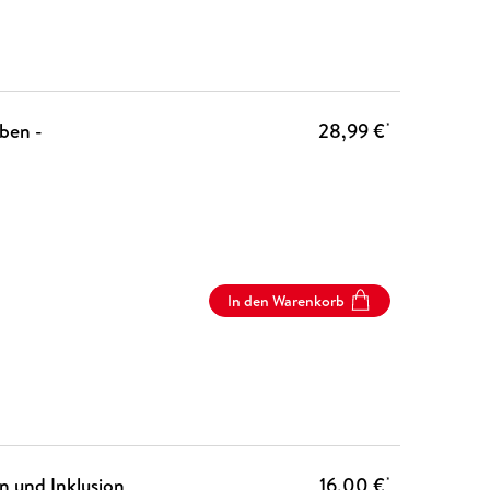
ben -
28,99 €
*
In den Warenkorb
n und Inklusion
16,00 €
*