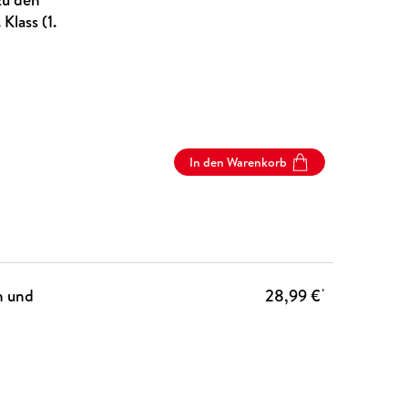
lass (1.
In den Warenkorb
n und
28,99 €
*