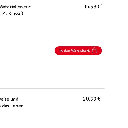
aterialien für
15,99 €
*
 4. Klasse)
In den Warenkorb
weise und
20,99 €
*
m das Leben