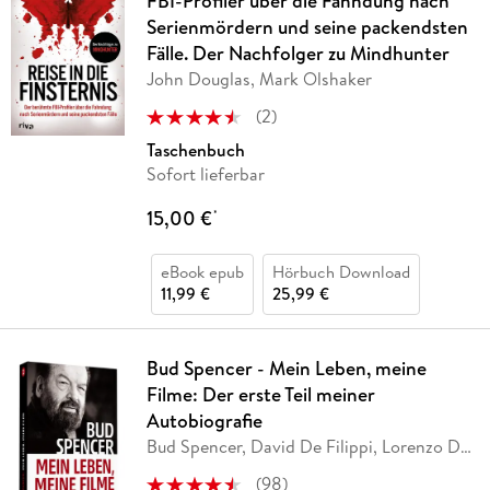
FBI-Profiler über die Fahndung nach
Serienmördern und seine packendsten
Fälle. Der Nachfolger zu Mindhunter
John Douglas, Mark Olshaker
(
2
)
Taschenbuch
Sofort lieferbar
15,00 €
*
eBook epub
Hörbuch Download
11,99 €
25,99 €
Bud Spencer - Mein Leben, meine
Filme: Der erste Teil meiner
Autobiografie
Bud Spencer, David De Filippi, Lorenzo De
Luca
(
98
)