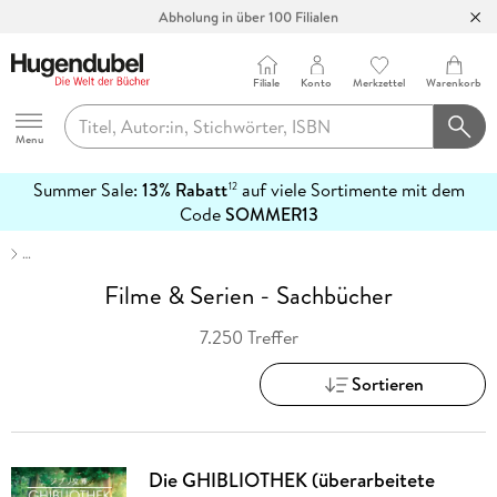
Abholung in über 100 Filialen
Filiale
Konto
Merkzettel
Warenkorb
Hugendubel
Menu
Summer Sale:
13% Rabatt
auf viele Sortimente mit dem
12
mehr
Code
SOMMER13
erfahren
…
Filme & Serien - Sachbücher
7.250 Treffer
Sortieren
Die GHIBLIOTHEK (überarbeitete